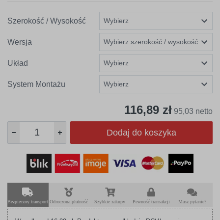
Szerokość / Wysokość
Wersja
Układ
System Montażu
116,89 zł
95,03 netto
Dodaj do koszyka
Bezpieczny transport
Odroczona płatność
Szybkie zakupy
Pewność transakcji
Masz pytanie?