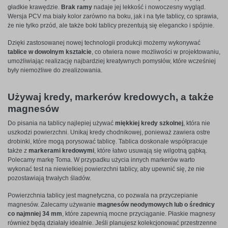
gładkie krawędzie.
Brak ramy
nadaje jej lekkość i nowoczesny wygląd.
Wersja PCV ma biały kolor zarówno na boku, jak i na tyle tablicy, co sprawia,
że nie tylko przód, ale także boki tablicy prezentują się elegancko i spójnie.
Dzięki zastosowanej nowej technologii produkcji możemy wykonywać
tablice w dowolnym kształcie
, co otwiera nowe możliwości w projektowaniu,
umożliwiając realizację najbardziej kreatywnych pomysłów, które wcześniej
były niemożliwe do zrealizowania.
Używaj kredy, markerów kredowych, a także
magnesów
Do pisania na tablicy najlepiej używać
miękkiej kredy szkolnej
, która nie
uszkodzi powierzchni. Unikaj kredy chodnikowej, ponieważ zawiera ostre
drobinki, które mogą porysować tablicę. Tablica doskonale współpracuje
także z
markerami kredowymi
, które łatwo usuwają się wilgotną gąbką.
Polecamy markę Toma. W przypadku użycia innych markerów warto
wykonać test na niewielkiej powierzchni tablicy, aby upewnić się, że nie
pozostawiają trwałych śladów.
Powierzchnia tablicy jest magnetyczna, co pozwala na przyczepianie
magnesów. Zalecamy używanie
magnesów neodymowych lub o średnicy
co najmniej 34 mm
, które zapewnią mocne przyciąganie. Płaskie magnesy
również będą działały idealnie. Jeśli planujesz kolekcjonować przestrzenne