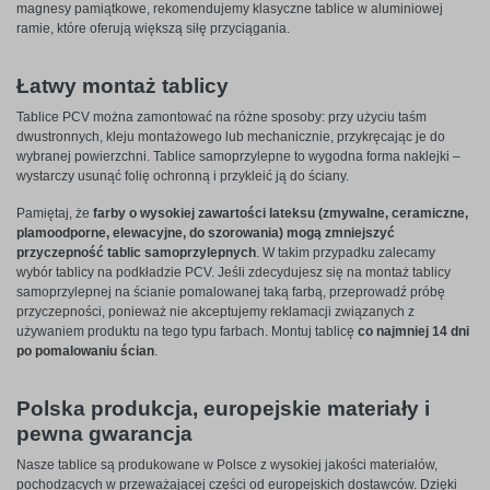
magnesy pamiątkowe, rekomendujemy klasyczne tablice w aluminiowej
ramie, które oferują większą siłę przyciągania.
Łatwy montaż tablicy
Tablice PCV można zamontować na różne sposoby: przy użyciu taśm
dwustronnych, kleju montażowego lub mechanicznie, przykręcając je do
wybranej powierzchni. Tablice samoprzylepne to wygodna forma naklejki –
wystarczy usunąć folię ochronną i przykleić ją do ściany.
Pamiętaj, że
farby o wysokiej zawartości lateksu (zmywalne, ceramiczne,
plamoodporne, elewacyjne, do szorowania) mogą zmniejszyć
przyczepność tablic samoprzylepnych
. W takim przypadku zalecamy
wybór tablicy na podkładzie PCV. Jeśli zdecydujesz się na montaż tablicy
samoprzylepnej na ścianie pomalowanej taką farbą, przeprowadź próbę
przyczepności, ponieważ nie akceptujemy reklamacji związanych z
używaniem produktu na tego typu farbach. Montuj tablicę
co najmniej 14 dni
po pomalowaniu ścian
.
Polska produkcja, europejskie materiały i
pewna gwarancja
Nasze tablice są produkowane w Polsce z wysokiej jakości materiałów,
pochodzących w przeważającej części od europejskich dostawców. Dzięki