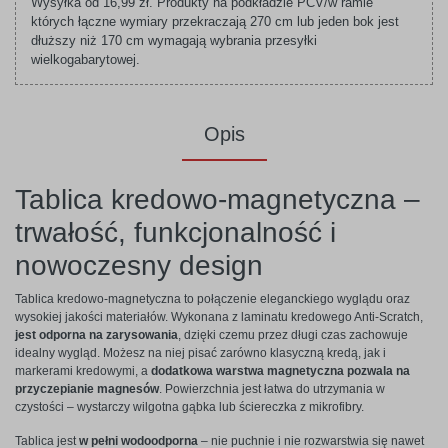
Wysyłka od 16,99 zł. Produkty na podkładzie PCV/w ramie
których łączne wymiary przekraczają 270 cm lub jeden bok jest
dłuższy niż 170 cm wymagają wybrania przesyłki
wielkogabarytowej.
Opis
Tablica kredowo-magnetyczna –
trwałość, funkcjonalność i
nowoczesny design
Tablica kredowo-magnetyczna to połączenie eleganckiego wyglądu oraz
wysokiej jakości materiałów. Wykonana z laminatu kredowego Anti-Scratch,
jest odporna na zarysowania
, dzięki czemu przez długi czas zachowuje
idealny wygląd. Możesz na niej pisać zarówno klasyczną kredą, jak i
markerami kredowymi, a
dodatkowa warstwa magnetyczna pozwala na
przyczepianie magnesów
. Powierzchnia jest łatwa do utrzymania w
czystości – wystarczy wilgotna gąbka lub ściereczka z mikrofibry.
Tablica jest
w pełni wodoodporna
– nie puchnie i nie rozwarstwia się nawet