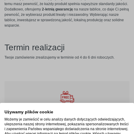
temu masz pewność, że każdy produkt spełnia najwyższe standardy jakości.
Dodatkowo, oferujemy
2-letnią gwarancję
na nasze tablice, co daje Ci pełną
pewność, że wybierasz produkt trwały i niezawodny. Wybierając nasze
tablice, inwestujesz w sprawdzoną jakość, lokalną produkcję oraz solidne
wsparcie.
Termin realizacji
Twoje zamówienie zrealizujemy w terminie od 4 do 6 dni roboczych.
Szybka wysyłka
Używamy plików cookie
Przesyłki ubezpieczone na wypadek uszkodzeń, wysyłka
Możemy je zamieścić w celu analizy danych dotyczących odwiedzających,
ulepszenia naszej strony internetowej, pokazania spersonalizowanych treści
do UE.
i zapewnienia Państwu wspaniałego doświadczenia na stronie internetowej.
Aby uzyskać więcej informacji na temat plików cookie, których używamy,