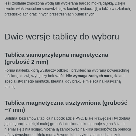
jeśli zostanie zmoczona wodą lub wycierana bardzo mokrą gąbką. Dzięki
swoim właściwościom sprawdzi się w kuchni, restauracji, a także w szkołach,
przedszkolach oraz innych przestrzeniach publicznych.
Dwie wersje tablicy do wyboru
Tablica samoprzylepna magnetyczna
(grubość 2 mm)
Forma naklejki, którą wystarczy odkleić i przykleić na wybraną powierzchnię
– ścianę, drzwi, szybę czy bok szafki.
Nie wymaga żadnych narzędzi
ani
specjalistycznego montażu. Idealna, gdy brakuje miejsca na klasyczną
tablicę.
Tablica magnetyczna usztywniona (grubość
~7 mm)
Solidna, bezramowa tablica na podkładzie PVC. Białe krawędzie i tył dodają
jej elegancji, a dzięki małej grubości doskonale komponuje się na ścianie,
niemal się z nią licując. Można ją zamocować na kilka sposobów: za pomocą
taśmy dwustronnej, kleju montażowego lub przykręcając mechanicznie.