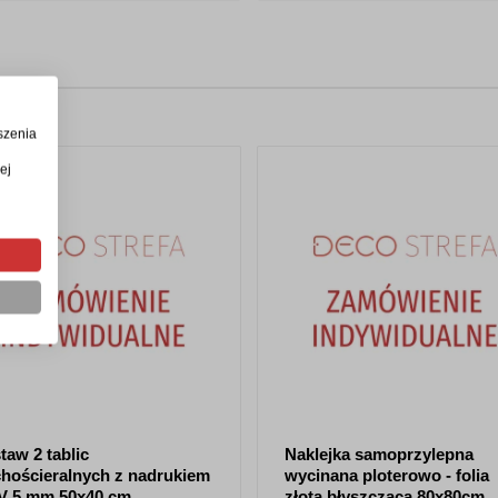
szenia
ej
taw 2 tablic
Naklejka samoprzylepna
hościeralnych z nadrukiem
wycinana ploterowo - folia
V 5 mm 50x40 cm
złota błyszcząca 80x80cm