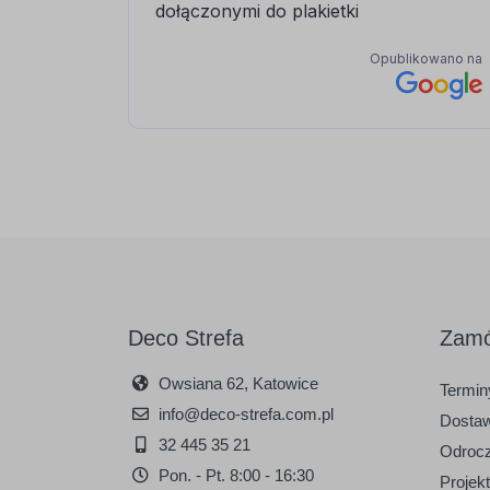
Deco Strefa
Zamó
Owsiana 62, Katowice
Terminy
info@deco-strefa.com.pl
Dostaw
32 445 35 21
Odrocz
Pon. - Pt. 8:00 - 16:30
Projek