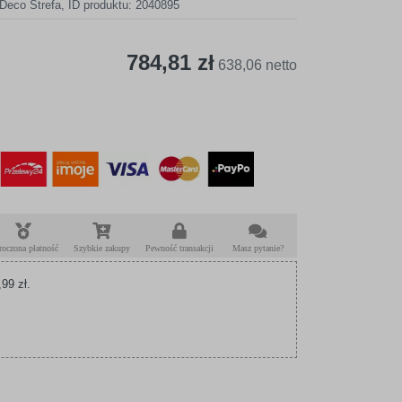
Deco Strefa
,
ID produktu: 2040895
784,81 zł
638,06 netto
roczona płatność
Szybkie zakupy
Pewność transakcji
Masz pytanie?
99 zł.