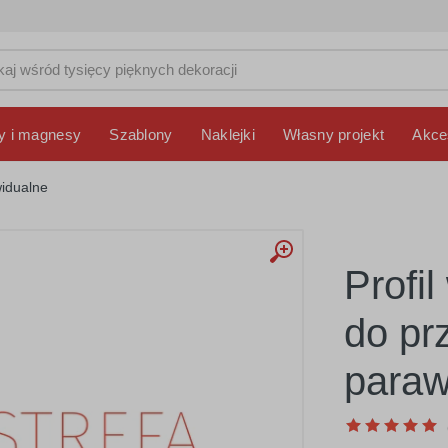
y i magnesy
Szablony
Naklejki
Własny projekt
Akce
idualne
Profi
do pr
paraw