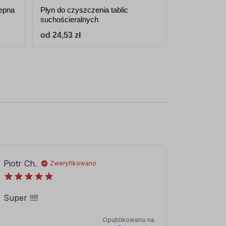
lepna
Płyn do czyszczenia tablic
Magnesy 30mm
suchościeralnych
od 24,53 zł
od 31,94 zł