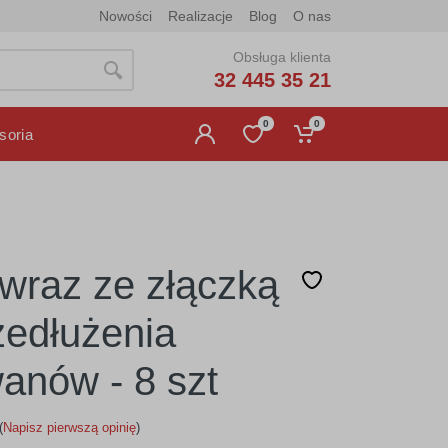
Nowości
Realizacje
Blog
O nas
Obsługa klienta
32 445 35 21
0
0
soria
l wraz ze złączką
zedłużenia
anów - 8 szt
(
Napisz pierwszą opinię
)