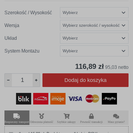
Szerokość / Wysokość
Wersja
Układ
System Montażu
116,89 zł
95,03 netto
Dodaj do koszyka
Bezpieczny transport
Odroczona płatność
Szybkie zakupy
Pewność transakcji
Masz pytanie?