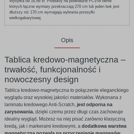
Wysyłka od 16,99 zł. Produkty na podkładzie PCV/w ramie
których łączne wymiary przekraczają 270 cm lub jeden bok jest
dłuższy niż 170 cm wymagają wybrania przesyłki
wielkogabarytowej.
Opis
Tablica kredowo-magnetyczna –
trwałość, funkcjonalność i
nowoczesny design
Tablica kredowo-magnetyczna to połączenie eleganckiego
wyglądu oraz wysokiej jakości materiałów. Wykonana z
laminatu kredowego Anti-Scratch,
jest odporna na
zarysowania
, dzięki czemu przez długi czas zachowuje
idealny wygląd. Możesz na niej pisać zarówno klasyczną
kredą, jak i markerami kredowymi, a
dodatkowa warstwa
magnetyczna pozwala na przyczepianie magnesów
.