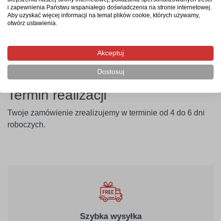
i zapewnienia Państwu wspaniałego doświadczenia na stronie internetowej.
Dodatkowo, oferujemy
2-letnią gwarancję
na nasze
Aby uzyskać więcej informacji na temat plików cookie, których używamy,
tablice, co daje Ci pełną pewność, że wybierasz produkt
otwórz ustawienia.
trwały i niezawodny. Wybierając nasze tablice, inwestujesz
w sprawdzoną jakość, lokalną produkcję oraz solidne
Akceptuj
wsparcie.
Dostosuj
Termin realizacji
Twoje zamówienie zrealizujemy w terminie od 4 do 6 dni
roboczych.
Szybka wysyłka