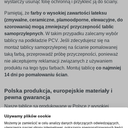
wystarczy usunąć folię ochronną i przykleić ją do ściany.
Pamiętaj, że
farby o wysokiej zawartości lateksu
(zmywalne, ceramiczne, plamoodporne, elewacyjne, do
szorowania) mogą zmniejszyć przyczepność tablic
samoprzylepnych
. W takim przypadku zalecamy wybór
tablicy na podkładzie PCV. Jeśli zdecydujesz się na
montaż tablicy samoprzylepnej na ścianie pomalowanej
taką farbą, przeprowadź próbę przyczepności, ponieważ
nie akceptujemy reklamacji związanych z używaniem
produktu na tego typu farbach. Montuj tablicę
co najmniej
14 dni po pomalowaniu ścian
.
Polska produkcja, europejskie materiały i
pewna gwarancja
Nasze tablice są produkowane w Polsce z wysokiej
jakości materiałów, pochodzących w przeważającej części
Używamy plików cookie
od europejskich dostawców. Dzięki temu masz pewność,
Możemy je zamieścić w celu analizy danych dotyczących odwiedzających,
że każdy produkt spełnia najwyższe standardy jakości.
ulepszenia naszej strony internetowej, pokazania spersonalizowanych treści