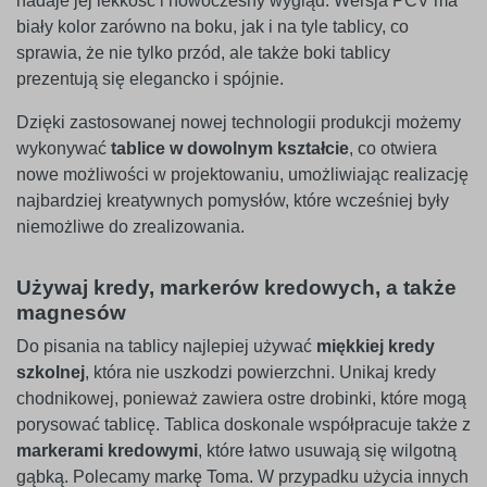
nadaje jej lekkość i nowoczesny wygląd. Wersja PCV ma
biały kolor zarówno na boku, jak i na tyle tablicy, co
sprawia, że nie tylko przód, ale także boki tablicy
prezentują się elegancko i spójnie.
Dzięki zastosowanej nowej technologii produkcji możemy
wykonywać
tablice w dowolnym kształcie
, co otwiera
nowe możliwości w projektowaniu, umożliwiając realizację
najbardziej kreatywnych pomysłów, które wcześniej były
niemożliwe do zrealizowania.
Używaj kredy, markerów kredowych, a także
magnesów
Do pisania na tablicy najlepiej używać
miękkiej kredy
szkolnej
, która nie uszkodzi powierzchni. Unikaj kredy
chodnikowej, ponieważ zawiera ostre drobinki, które mogą
porysować tablicę. Tablica doskonale współpracuje także z
markerami kredowymi
, które łatwo usuwają się wilgotną
gąbką. Polecamy markę Toma. W przypadku użycia innych