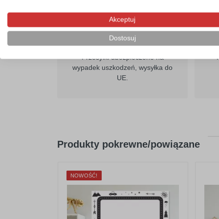
Akceptuj
Dostosuj
Szybka wysyłka
Przesyłki ubezpieczone na
wypadek uszkodzeń, wysyłka do
UE.
Produkty pokrewne/powiązane
NOWOŚĆ!