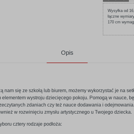
Wysyłka od 16,
łączne wymiary
170 cm wymagaj
Opis
rzą nam się ze szkołą lub biurem, możemy wykorzystać je na se
m elementem wystroju dziecięcego pokoju. Pomogą w nauce, bę
 przeczytanych zdaniach czy też nauce dodawania i odejmowani
ównież w rozwinięciu zmysłu artystycznego u Twojego dziecka.
boru cztery rodzaje podłoża: