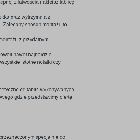
epnej z łatwością nakleisz tablicę
kka oraz wytrzymała z
u. Zalecany sposób montażu to
 montażu z przydatnymi
dowoli nawet najbardziej
ystkie istotne notatki czy
netyczne od tablic wykonywanych
wego gdzie przedstawimy ofertę
 przeznaczonym specjalnie do