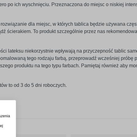
iero po ich wyschnięciu. Przeznaczona do miejsc o niskiej inte
rozwiązanie dla miejsc, w których tablica będzie używana częst
ądź ścierakiem. To produkt szczególnie przez nas rekomendowa
ści lateksu niekorzystnie wpływają na przyczepność tablic sam
ę pomalowaną tego rodzaju farbą, przeprowadź wcześniej próbę
szego produktu na tego typu farbach. Pamiętaj również aby mo
ów to od 3 do 5 dni roboczych.
szenia
ej