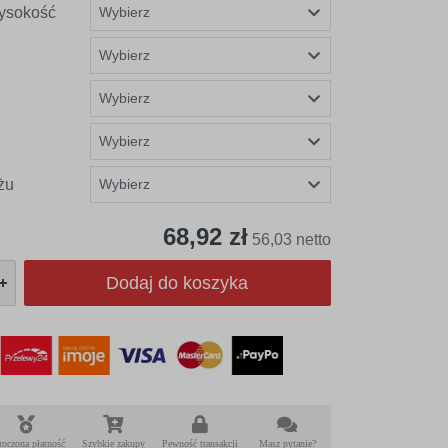
ysokość
żu
68,92 zł
56,03 netto
Dodaj do koszyka
roczona płatność
Szybkie zakupy
Pewność transakcji
Masz pytanie?