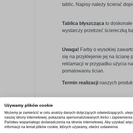
tablic. Napisy należy ścierać dop
Tablica błyszcząca
to doskonałe 
wystarczy przetrzeć ściereczką b
Uwaga!
Farby o wysokiej zawarto
się na przyklejenie jej na ścian
reklamacji w przypadku użycia na
pomalowaniu ścian.
Termin realizacji
naszych produkt
Używamy plików cookie
Możemy je zamieścić w celu analizy danych dotyczących odwiedzających, ulep
naszej strony internetowej, pokazania spersonalizowanych treści i zapewnienia
Państwu wspaniałego doświadczenia na stronie internetowej. Aby uzyskać więc
informacji na temat plików cookie, których używamy, otwórz ustawienia.