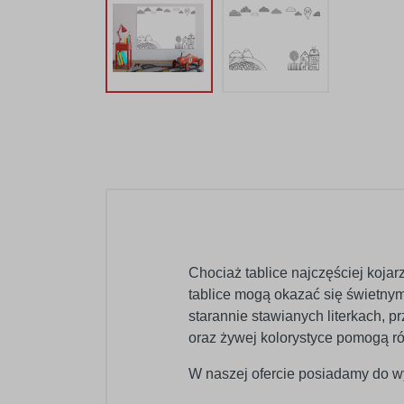
Chociaż tablice najczęściej koja
tablice mogą okazać się świetny
starannie stawianych literkach,
oraz żywej kolorystyce pomogą r
W naszej ofercie posiadamy do wy