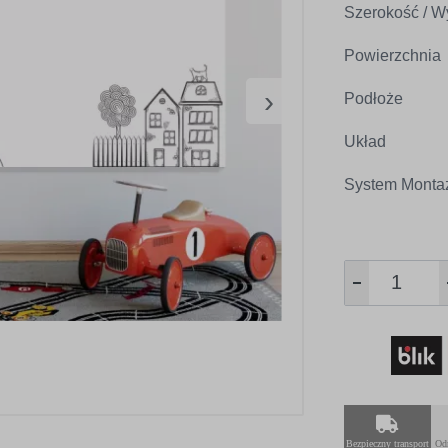
Szerokość / W
Powierzchnia
›
Podłoże
Układ
System Monta
Bezpieczny transport
Od