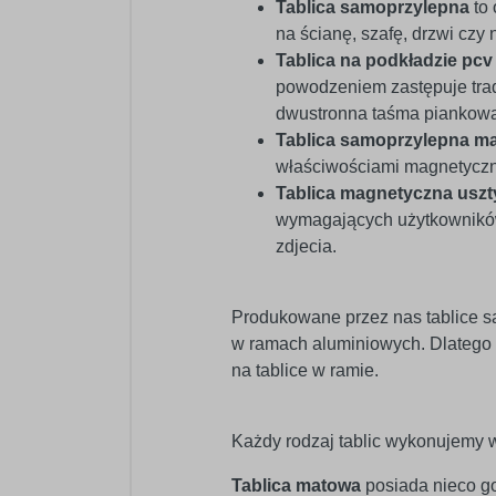
Tablica samoprzylepna
to 
na ścianę, szafę, drzwi czy n
Tablica na podkładzie pc
powodzeniem zastępuje trad
dwustronna taśma piankowa 
Tablica samoprzylepna m
właściwościami magnetycz
Tablica magnetyczna usz
wymagających użytkowników.
zdjecia.
Produkowane przez nas tablice s
w ramach aluminiowych. Dlatego
na tablice w ramie.
Każdy rodzaj tablic wykonujemy w
Tablica matowa
posiada nieco go