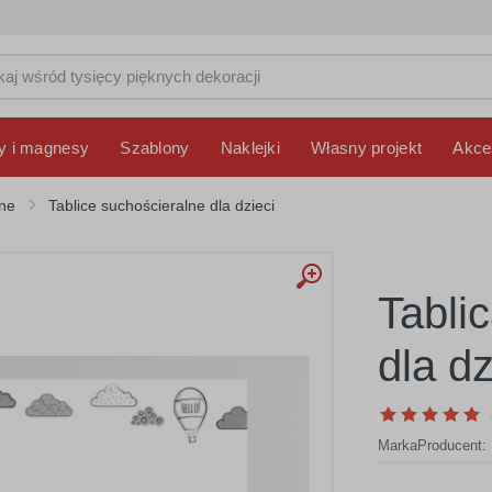
y i magnesy
Szablony
Naklejki
Własny projekt
Akce
lne
Tablice suchościeralne dla dzieci
Tabli
dla d
Marka
Producent: