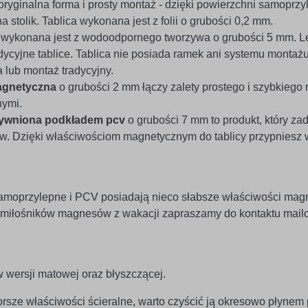
oryginalna forma i prosty montaż - dzięki powierzchni samoprzyl
a stolik. Tablica wykonana jest z folii o grubości 0,2 mm.
v
wykonana jest z wodoodpornego tworzywa o grubości 5 mm. Le
ycyjne tablice. Tablica nie posiada ramek ani systemu montaż
lub montaż tradycyjny.
agnetyczna
o grubości 2 mm łączy zalety prostego i szybkiego
nymi.
tywniona podkładem pcv
o grubości 7 mm to produkt, który za
 Dzięki właściwościom magnetycznym do tablicy przypniesz wsz
amoprzylepne i PCV posiadają nieco słabsze właściwości mag
 miłośników magnesów z wakacji zapraszamy do kontaktu mailo
 wersji matowej oraz błyszczącej.
rsze właściwości ścieralne, warto czyścić ją okresowo płynem