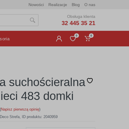
Nowości
Realizacje
Blog
O nas
Obsługa klienta
32 445 35 21
0
0
soria
ca suchościeralna
zieci 483 domki
(
Napisz pierwszą opinię
)
Deco Strefa
,
ID produktu: 2040959