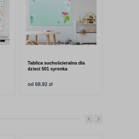
Tablica suchościeralna dla
Tablica su
dzieci 501 syrenka
zwierzęta
od 68,92 zł
od 68,92 z