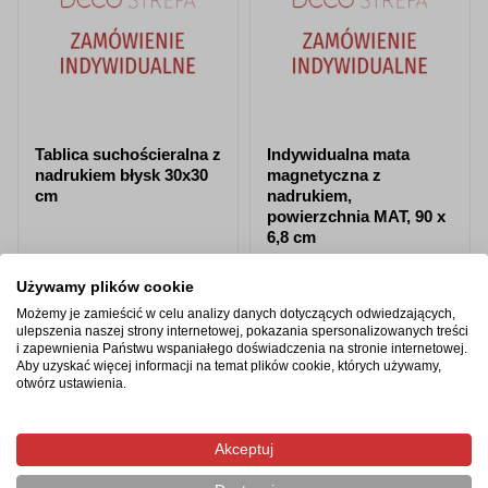
Tablica suchościeralna z
Indywidualna mata
nadrukiem błysk 30x30
magnetyczna z
cm
nadrukiem,
powierzchnia MAT, 90 x
6,8 cm
Używamy plików cookie
od 110,60 zł
od 27,32 zł
Możemy je zamieścić w celu analizy danych dotyczących odwiedzających,
ulepszenia naszej strony internetowej, pokazania spersonalizowanych treści
Zobacz produkt
Zobacz produkt
i zapewnienia Państwu wspaniałego doświadczenia na stronie internetowej.
Aby uzyskać więcej informacji na temat plików cookie, których używamy,
otwórz ustawienia.
Akceptuj
Polecane akcesoria