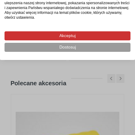
Tablica suchościeralna
Magnesy
ulepszenia naszej strony internetowej, pokazania spersonalizowanych treści
magnetyczna
suchościeralne z
i zapewnienia Państwu wspaniałego doświadczenia na stronie internetowej.
dwustronna PCV 5 mm
nadrukiem - zestaw
Aby uzyskać więcej informacji na temat plików cookie, których używamy,
z nadrukiem, max
60x50 cm (5 szt) i 60x45
otwórz ustawienia.
29,7x21 cm
cm (10 szt)
Akceptuj
od 58,86 zł
od 1 401,75 zł
Dostosuj
Zobacz produkt
Zobacz produkt
Polecane akcesoria