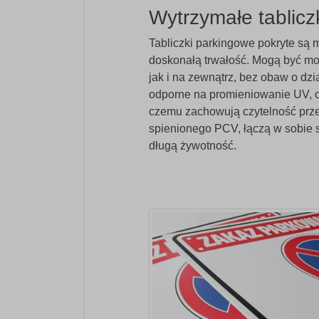
Wytrzymałe tablicz
Tabliczki parkingowe pokryte są
doskonałą trwałość. Mogą być 
jak i na zewnątrz, bez obaw o dz
odporne na promieniowanie UV, o
czemu zachowują czytelność prze
spienionego PCV, łączą w sobie s
długą żywotność.