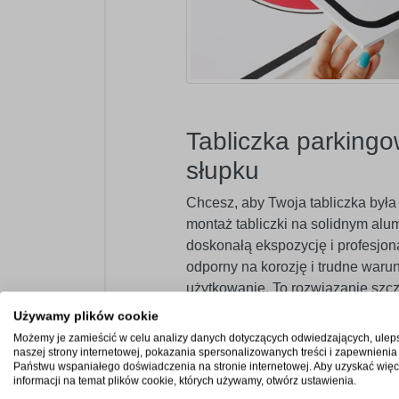
Tabliczka parking
słupku
Chcesz, aby Twoja tabliczka była
montaż tabliczki na solidnym alu
doskonałą ekspozycję i profesjon
odporny na korozję i trudne waru
użytkowanie. To rozwiązanie szc
nieruchomości i właścicieli parki
Używamy plików cookie
oraz estetykę otoczenia.
Możemy je zamieścić w celu analizy danych dotyczących odwiedzających, ulep
naszej strony internetowej, pokazania spersonalizowanych treści i zapewnienia
Państwu wspaniałego doświadczenia na stronie internetowej. Aby uzyskać więc
informacji na temat plików cookie, których używamy, otwórz ustawienia.