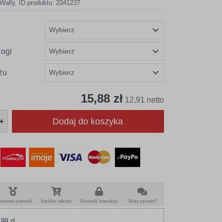
Wally
,
ID produktu: 2041237
ogi
żu
15,88 zł
12,91 netto
Dodaj do koszyka
roczona płatność
Szybkie zakupy
Pewność transakcji
Masz pytanie?
99 zł.