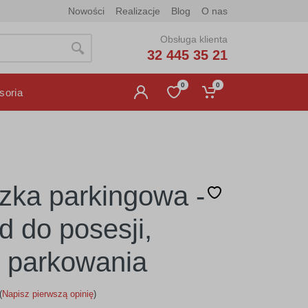
Nowości
Realizacje
Blog
O nas
Obsługa klienta
32 445 35 21
0
0
soria
czka parkingowa -
d do posesji,
 parkowania
(
Napisz pierwszą opinię
)