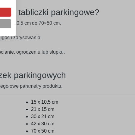
rać tabliczki parkingowe?
 od 15×10,5 cm do 70×50 cm.
lgoć i zarysowania.
cianie, ogrodzeniu lub słupku.
czek parkingowych
zegółowe parametry produktu.
15 x 10,5 cm
21 x 15 cm
30 x 21 cm
42 x 30 cm
70 x 50 cm