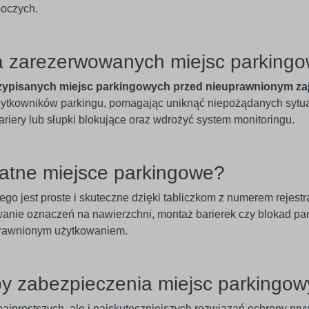
boczych.
a zarezerwowanych miejsc parking
rzypisanych miejsc parkingowych przed nieuprawnionym 
użytkowników parkingu, pomagając uniknąć niepożądanych sytua
ery lub słupki blokujące oraz wdrożyć system monitoringu.
atne miejsce parkingowe?
go jest proste i skuteczne dzięki tabliczkom z numerem rejest
wanie oznaczeń na nawierzchni, montaż barierek czy blokad par
prawnionym użytkowaniem.
 zabezpieczenia miejsc parkingow
 najprostszych, ale i najskuteczniejszych rozwiązań ochrony p