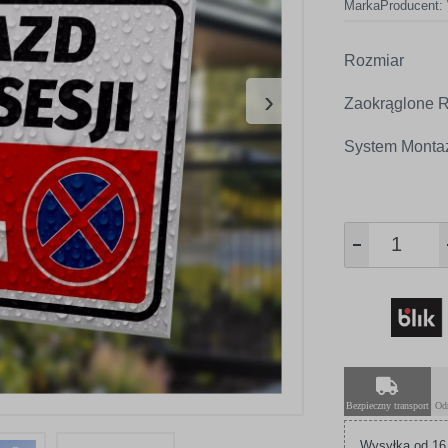
Marka
Producent:
Rozmiar
›
Zaokrąglone R
System Monta
Bezpieczny transport
Od
Wysyłka od 16,