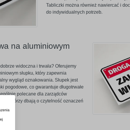
Tabliczki można również nawiercać i do
do indywidualnych potrzeb.
owa na aluminiowym
 dobrze widoczna i trwała? Oferujemy
miniowym słupku, który zapewnia
alny wygląd oznakowania. Słupek jest
nki pogodowe, co gwarantuje długotrwałe
zególnie polecane dla zarządców
ngów, którzy dbają o czytelność oznaczeń
szenia
ej