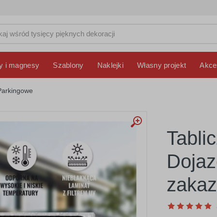
y i magnesy
Szablony
Naklejki
Własny projekt
Akce
Parkingowe
Tabli
Dojaz
zakaz