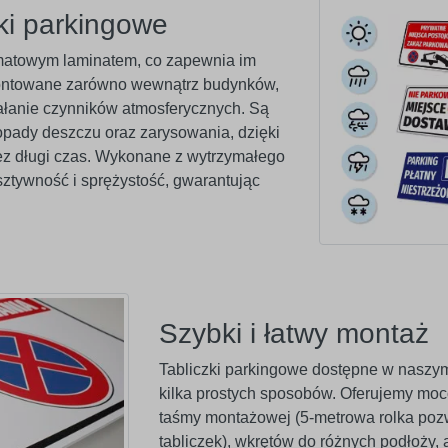
ki parkingowe
 matowym laminatem, co zapewnia im
montowane zarówno wewnątrz budynków,
iałanie czynników atmosferycznych. Są
pady deszczu oraz zarysowania, dzięki
z długi czas. Wykonane z wytrzymałego
ztywność i sprężystość, gwarantując
Szybki i łatwy montaż
Tabliczki parkingowe dostępne w nasz
kilka prostych sposobów. Oferujemy mo
taśmy montażowej (5-metrowa rolka poz
tabliczek), wkrętów do różnych podłoży,