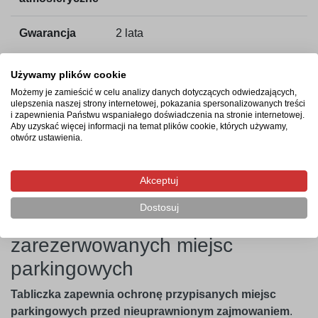
Gwarancja
2 lata
Używamy plików cookie
Możemy je zamieścić w celu analizy danych dotyczących odwiedzających,
Czas realizacji zamówienia
ulepszenia naszej strony internetowej, pokazania spersonalizowanych treści
i zapewnienia Państwu wspaniałego doświadczenia na stronie internetowej.
Aby uzyskać więcej informacji na temat plików cookie, których używamy,
Tabliczki są produkowane w ciągu maksymalnie 4 dni
otwórz ustawienia.
roboczych od zaksięgowania płatności. Po wysyłce kurier
dostarczy je pod wskazany adres w ciągu 2 dni roboczych.
Akceptuj
Dostosuj
Skuteczna ochrona
zarezerwowanych miejsc
parkingowych
Tabliczka zapewnia ochronę przypisanych miejsc
parkingowych przed nieuprawnionym zajmowaniem
.