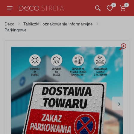
0
0
Deco
Tabliczki i oznakowanie informacyjne
Parkingowe
›