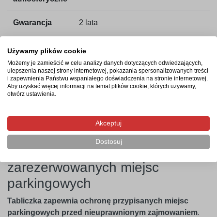
Gwarancja
2 lata
Używamy plików cookie
Możemy je zamieścić w celu analizy danych dotyczących odwiedzających,
Czas realizacji zamówienia
ulepszenia naszej strony internetowej, pokazania spersonalizowanych treści
i zapewnienia Państwu wspaniałego doświadczenia na stronie internetowej.
Aby uzyskać więcej informacji na temat plików cookie, których używamy,
Tabliczki są produkowane w ciągu maksymalnie 4 dni
otwórz ustawienia.
roboczych od zaksięgowania płatności. Po wysyłce kurier
dostarczy je pod wskazany adres w ciągu 2 dni roboczych.
Akceptuj
Dostosuj
Skuteczna ochrona
zarezerwowanych miejsc
parkingowych
Tabliczka zapewnia ochronę przypisanych miejsc
parkingowych przed nieuprawnionym zajmowaniem
.