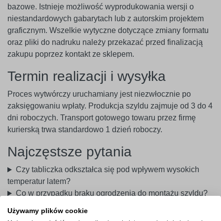
bazowe. Istnieje możliwość wyprodukowania wersji o
niestandardowych gabarytach lub z autorskim projektem
graficznym. Wszelkie wytyczne dotyczące zmiany formatu
oraz pliki do nadruku należy przekazać przed finalizacją
zakupu poprzez kontakt ze sklepem.
Termin realizacji i wysyłka
Proces wytwórczy uruchamiany jest niezwłocznie po
zaksięgowaniu wpłaty. Produkcja szyldu zajmuje od 3 do 4
dni roboczych. Transport gotowego towaru przez firmę
kurierską trwa standardowo 1 dzień roboczy.
Najczęstsze pytania
Czy tabliczka odkształca się pod wpływem wysokich
temperatur latem?
Co w przypadku braku ogrodzenia do montażu szyldu?
Jak bezpiecznie czyścić powierzchnię z nadrukiem?
Używamy plików cookie
Czy na płycie można umieścić dodatkowe elementy