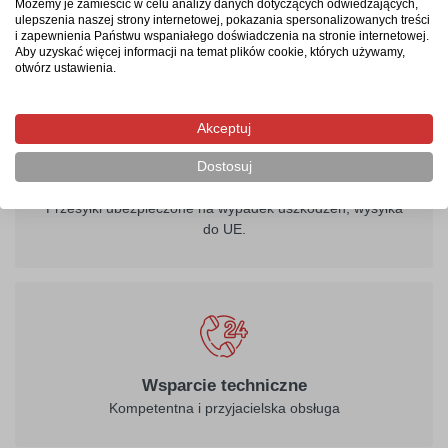
Możemy je zamieścić w celu analizy danych dotyczących odwiedzających,
graficzne?
ulepszenia naszej strony internetowej, pokazania spersonalizowanych treści
i zapewnienia Państwu wspaniałego doświadczenia na stronie internetowej.
Aby uzyskać więcej informacji na temat plików cookie, których używamy,
otwórz ustawienia.
Akceptuj
Dostosuj
Szybka wysyłka
Przesyłki ubezpieczone na wypadek uszkodzeń, wysyłka
do UE.
Wsparcie techniczne
Kompetentna i przyjacielska obsługa