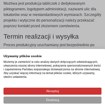
Możliwa jest produkcja tabliczek z dedykowanym
piktogramem, logotypem administracji, nazwami ulic dla
lokatorów oraz w niestandardowych wymiarach. Szczegóły
projektu i wytyczne do personalizacji należy przekazać
poprzez kontakt przed złożeniem zamówienia.
Termin realizacji i wysyłka
Proces produkcyjny uruchamiany jest bezpośrednio po
zarejestrowaniu i opłaceniu zamówienia. Czas realizacji
wynosi od 3 do 4 dni roboczych, a wysyłka gotowego
Używamy plików cookie
produktu na wskazany adres zajmuje zazwyczaj 1 dzień
Możemy je zamieścić w celu analizy danych dotyczących odwiedzających,
ulepszenia naszej strony internetowej, pokazania spersonalizowanych treści
roboczy.
i zapewnienia Państwu wspaniałego doświadczenia na stronie internetowej.
Aby uzyskać więcej informacji na temat plików cookie, których używamy,
Najczęstsze pytania
otwórz ustawienia.
Czy tabliczka nie pęknie podczas wiercenia otworów
Akceptuj
pod wkręty?
Czy można nanieść na tabliczkę logotyp firmy lub
Dostosuj
administracji osiedla?