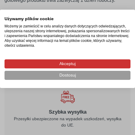
gotowego produktu trwa zazwyczaj 1 dzień roboczy.
Najczęstsze pytania
Używamy plików cookie
Czy tabliczka nie pęknie podczas wiercenia otworów
Możemy je zamieścić w celu analizy danych dotyczących odwiedzających,
ulepszenia naszej strony internetowej, pokazania spersonalizowanych treści
pod wkręty?
i zapewnienia Państwu wspaniałego doświadczenia na stronie internetowej.
Czy można zamówić tabliczkę z logotypem firmy?
Aby uzyskać więcej informacji na temat plików cookie, których używamy,
otwórz ustawienia.
W jaki sposób zamontować oznakowanie bezpośrednio
w gruncie?
Czy powłoka ochronna zabezpiecza przed blaknięciem?
Akceptuj
Dostosuj
Szybka wysyłka
Przesyłki ubezpieczone na wypadek uszkodzeń, wysyłka
do UE.