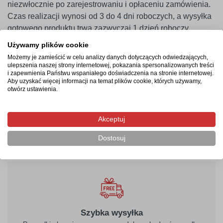
niezwłocznie po zarejestrowaniu i opłaceniu zamówienia.
Czas realizacji wynosi od 3 do 4 dni roboczych, a wysyłka
gotowego produktu trwa zazwyczaj 1 dzień roboczy.
Używamy plików cookie
Najczęstsze pytania
Możemy je zamieścić w celu analizy danych dotyczących odwiedzających,
ulepszenia naszej strony internetowej, pokazania spersonalizowanych treści
Czy tabliczka nie pęknie podczas wiercenia otworów
i zapewnienia Państwu wspaniałego doświadczenia na stronie internetowej.
pod wkręty?
Aby uzyskać więcej informacji na temat plików cookie, których używamy,
otwórz ustawienia.
Czy można zamówić tabliczkę z logotypem firmy?
W jaki sposób zamontować oznakowanie bezpośrednio
w gruncie?
Akceptuj
Czy powłoka ochronna zabezpiecza przed blaknięciem?
Dostosuj
Szybka wysyłka