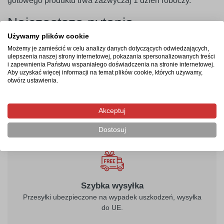
gotowego produktu trwa zazwyczaj 1 dzień roboczy.
Najczęstsze pytania
Używamy plików cookie
Czy tabliczka nie pęknie podczas wiercenia otworów
Możemy je zamieścić w celu analizy danych dotyczących odwiedzających,
pod wkręty?
ulepszenia naszej strony internetowej, pokazania spersonalizowanych treści
Czy można zamówić tabliczkę z logotypem firmy?
i zapewnienia Państwu wspaniałego doświadczenia na stronie internetowej.
Aby uzyskać więcej informacji na temat plików cookie, których używamy,
W jaki sposób zamontować oznakowanie bezpośrednio
otwórz ustawienia.
w gruncie?
Czy powłoka ochronna zabezpiecza przed blaknięciem?
Akceptuj
Dostosuj
Szybka wysyłka
Przesyłki ubezpieczone na wypadek uszkodzeń, wysyłka
do UE.