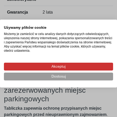
Gwarancja
2 lata
Używamy plików cookie
Możemy je zamieścić w celu analizy danych dotyczących odwiedzających,
Czas realizacji zamówienia
ulepszenia naszej strony internetowej, pokazania spersonalizowanych treści
i zapewnienia Państwu wspaniałego doświadczenia na stronie internetowej.
Aby uzyskać więcej informacji na temat plików cookie, których używamy,
Tabliczki są produkowane w ciągu maksymalnie 4 dni
otwórz ustawienia.
roboczych od zaksięgowania płatności. Po wysyłce kurier
dostarczy je pod wskazany adres w ciągu 2 dni roboczych.
Akceptuj
Dostosuj
Skuteczna ochrona
zarezerwowanych miejsc
parkingowych
Tabliczka zapewnia ochronę przypisanych miejsc
parkingowych przed nieuprawnionym zajmowaniem
.