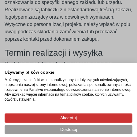
oznakowania do specyfiki danego zakładu lub urzędu.
Realizowane są tabliczki z niestandardową treścią zakazu,
logotypem zarządcy oraz w dowolnych wymiarach.
Wytyczne do personalizacji projektu należy wpisać w polu
uwag podczas składania zamówienia lub przekazać
poprzez kontakt przed dokonaniem zakupu.
Termin realizacji i wysyłka
Produkcja w polskim zakładzie rozpoczyna się po
zarejestrowaniu i opłaceniu zamówienia. Czas realizacji
Używamy plików cookie
zajmuje od 3 do 4 dni roboczych, a wysyłka gotowego
Możemy je zamieścić w celu analizy danych dotyczących odwiedzających,
ulepszenia naszej strony internetowej, pokazania spersonalizowanych treści
asortymentu pod wskazany adres trwa zazwyczaj 1 dzień
i zapewnienia Państwu wspaniałego doświadczenia na stronie internetowej.
roboczy.
Aby uzyskać więcej informacji na temat plików cookie, których używamy,
otwórz ustawienia.
Najczęstsze pytania
Czy tabliczka nie pęknie podczas wiercenia otworów
Akceptuj
pod wkręty?
Dostosuj
Czy można zamówić tabliczkę z własnym piktogramem