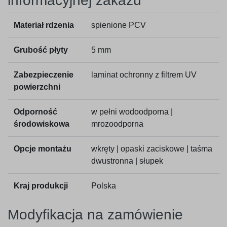
informacyjnej zakazu
Materiał rdzenia
spienione PCV
Grubość płyty
5 mm
Zabezpieczenie
laminat ochronny z filtrem UV
powierzchni
Odporność
w pełni wodoodporna |
środowiskowa
mrozoodporna
Opcje montażu
wkręty | opaski zaciskowe | taśma
dwustronna | słupek
Kraj produkcji
Polska
Modyfikacja na zamówienie