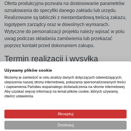
Oferta produkcyjna pozwala na dostosowanie parametrów
oznakowania do specyfiki danego zakładu lub urzędu.
Realizowane są tabliczki z niestandardową treścią zakazu,
logotypem zarządcy oraz w dowolnych wymiarach.
Wytyczne do personalizacji projektu należy wpisać w polu
uwag podczas składania zamówienia lub przekazać
poprzez kontakt przed dokonaniem zakupu.
Termin realizacji i wysyłka
Produkcja w polskim zakładzie rozpoczyna się po
Używamy plików cookie
zarejestrowaniu i opłaceniu zamówienia. Czas realizacji
Możemy je zamieścić w celu analizy danych dotyczących odwiedzających,
ulepszenia naszej strony internetowej, pokazania spersonalizowanych treści
zajmuje od 3 do 4 dni roboczych, a wysyłka gotowego
i zapewnienia Państwu wspaniałego doświadczenia na stronie internetowej.
asortymentu pod wskazany adres trwa zazwyczaj 1 dzień
Aby uzyskać więcej informacji na temat plików cookie, których używamy,
otwórz ustawienia.
roboczy.
Najczęstsze pytania
Akceptuj
Czy tabliczka nie pęknie podczas wiercenia otworów
Dostosuj
pod wkręty?