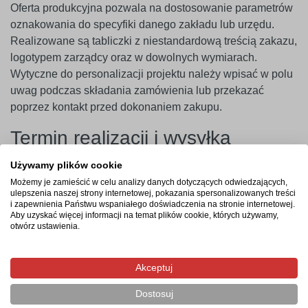
Oferta produkcyjna pozwala na dostosowanie parametrów
oznakowania do specyfiki danego zakładu lub urzędu.
Realizowane są tabliczki z niestandardową treścią zakazu,
logotypem zarządcy oraz w dowolnych wymiarach.
Wytyczne do personalizacji projektu należy wpisać w polu
uwag podczas składania zamówienia lub przekazać
poprzez kontakt przed dokonaniem zakupu.
Termin realizacji i wysyłka
Produkcja w polskim zakładzie rozpoczyna się po
Używamy plików cookie
zarejestrowaniu i opłaceniu zamówienia. Czas realizacji
Możemy je zamieścić w celu analizy danych dotyczących odwiedzających,
ulepszenia naszej strony internetowej, pokazania spersonalizowanych treści
zajmuje od 3 do 4 dni roboczych, a wysyłka gotowego
i zapewnienia Państwu wspaniałego doświadczenia na stronie internetowej.
asortymentu pod wskazany adres trwa zazwyczaj 1 dzień
Aby uzyskać więcej informacji na temat plików cookie, których używamy,
otwórz ustawienia.
roboczy.
Najczęstsze pytania
Akceptuj
Czy tabliczka nie pęknie podczas wiercenia otworów
Dostosuj
pod wkręty?