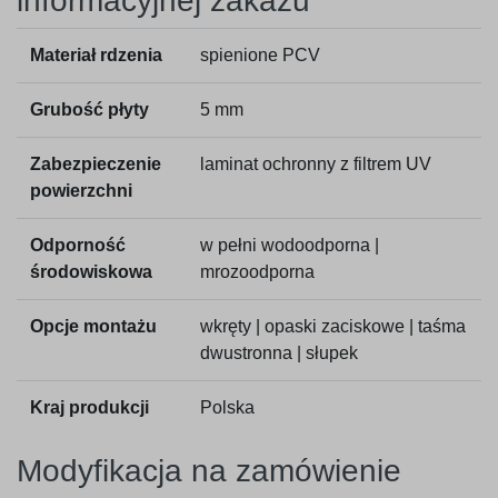
informacyjnej zakazu
Materiał rdzenia
spienione PCV
Grubość płyty
5 mm
Zabezpieczenie
laminat ochronny z filtrem UV
powierzchni
Odporność
w pełni wodoodporna |
środowiskowa
mrozoodporna
Opcje montażu
wkręty | opaski zaciskowe | taśma
dwustronna | słupek
Kraj produkcji
Polska
Modyfikacja na zamówienie