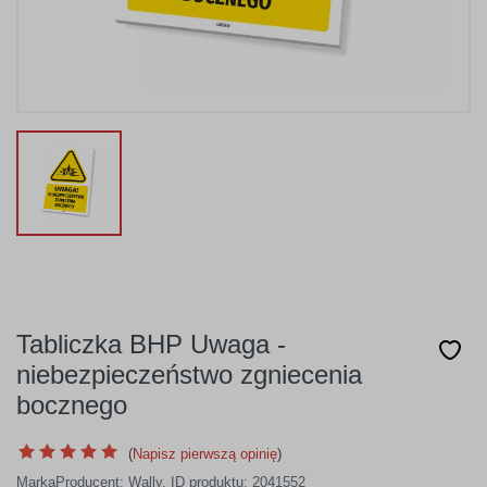
Tabliczka BHP Uwaga -
niebezpieczeństwo zgniecenia
bocznego
(
Napisz pierwszą opinię
)
Marka
Producent:
Wally
,
ID produktu: 2041552