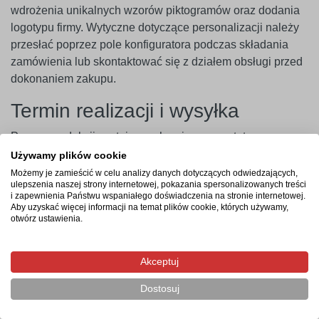
wdrożenia unikalnych wzorów piktogramów oraz dodania
logotypu firmy. Wytyczne dotyczące personalizacji należy
przesłać poprzez pole konfiguratora podczas składania
zamówienia lub skontaktować się z działem obsługi przed
dokonaniem zakupu.
Termin realizacji i wysyłka
Proces produkcji zostaje uruchomiony po ostatecznym
zatwierdzeniu projektu graficznego i zaksięgowaniu
Używamy plików cookie
płatności. Czas realizacji zamówienia seryjnego lub
Możemy je zamieścić w celu analizy danych dotyczących odwiedzających,
ulepszenia naszej strony internetowej, pokazania spersonalizowanych treści
indywidualnego wynosi od 3 do 4 dni roboczych, a
i zapewnienia Państwu wspaniałego doświadczenia na stronie internetowej.
dostawa kurierska zajmuje zazwyczaj 1 dzień roboczy.
Aby uzyskać więcej informacji na temat plików cookie, których używamy,
otwórz ustawienia.
Najczęstsze pytania
Akceptuj
Czy do zamówienia wystawiana jest faktura VAT?
Czy tworzywo nie ulega pęknięciom przy montażu
Dostosuj
wkrętami?
Czy istnieje możliwość zamówienia serii tablic o różnych