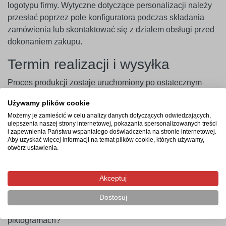
logotypu firmy. Wytyczne dotyczące personalizacji należy
przesłać poprzez pole konfiguratora podczas składania
zamówienia lub skontaktować się z działem obsługi przed
dokonaniem zakupu.
Termin realizacji i wysyłka
Proces produkcji zostaje uruchomiony po ostatecznym
zatwierdzeniu projektu graficznego i zaksięgowaniu
Używamy plików cookie
płatności. Czas realizacji zamówienia seryjnego lub
Możemy je zamieścić w celu analizy danych dotyczących odwiedzających,
indywidualnego wynosi od 3 do 4 dni roboczych, a
ulepszenia naszej strony internetowej, pokazania spersonalizowanych treści
dostawa kurierska zajmuje zazwyczaj 1 dzień roboczy.
i zapewnienia Państwu wspaniałego doświadczenia na stronie internetowej.
Aby uzyskać więcej informacji na temat plików cookie, których używamy,
otwórz ustawienia.
Najczęstsze pytania
Czy do zamówienia wystawiana jest faktura VAT?
Akceptuj
Czy tworzywo nie ulega pęknięciom przy montażu
wkrętami?
Dostosuj
Czy istnieje możliwość zamówienia serii tablic o różnych
piktogramach?