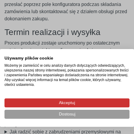
przesłać poprzez pole konfiguratora podczas składania
zamówienia lub skontaktować się z działem obsługi przed
dokonaniem zakupu.
Termin realizacji i wysyłka
Proces produkcji zostaje uruchomiony po ostatecznym
zatwierdzeniu projektu graficznego i zaksięgowaniu
płatności. Czas realizacji zamówienia seryjnego lub
Używamy plików cookie
indywidualnego wynosi od 3 do 4 dni roboczych, a
Możemy je zamieścić w celu analizy danych dotyczących odwiedzających,
ulepszenia naszej strony internetowej, pokazania spersonalizowanych treści
dostawa kurierska zajmuje zazwyczaj 1 dzień roboczy.
i zapewnienia Państwu wspaniałego doświadczenia na stronie internetowej.
Aby uzyskać więcej informacji na temat plików cookie, których używamy,
Najczęstsze pytania
otwórz ustawienia.
Czy do zamówienia wystawiana jest faktura VAT?
Akceptuj
Czy tworzywo nie ulega pęknięciom przy montażu
wkrętami?
Dostosuj
Czy istnieje możliwość zamówienia serii tablic o różnych
piktogramach?
Jak radzić sobie z zabrudzeniami przemysłowymi na