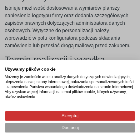
Istnieje możliwość dostosowania wymiarów planszy,
naniesienia logotypu firmy oraz dodania szczegółowych
zapisów prawnych dotyczących administratora danych
osobowych. Wytyczne do personalizacji należy
wprowadzić w polu konfiguratora podczas składania
zamówienia lub przesłać drogą mailową przed zakupem.
Termin realizacji i wysyłka
Używamy plików cookie
Realizacja zamówienia rozpoczyna się po zatwierdzeniu
Możemy je zamieścić w celu analizy danych dotyczących odwiedzających,
projektu graficznego i opłaceniu koszyka. Czas produkcji
ulepszenia naszej strony internetowej, pokazania spersonalizowanych treści
wynosi od 3 do 4 dni roboczych, a wysyłka gotowego
i zapewnienia Państwu wspaniałego doświadczenia na stronie internetowej.
Aby uzyskać więcej informacji na temat plików cookie, których używamy,
produktu trwa zazwyczaj 1 dzień roboczy.
otwórz ustawienia.
Najczęstsze pytania
Akceptuj
Czy tabliczka pęka podczas wiercenia otworów
montażowych?
Dostosuj
Jakie informacje RODO można umieścić na tablicy?