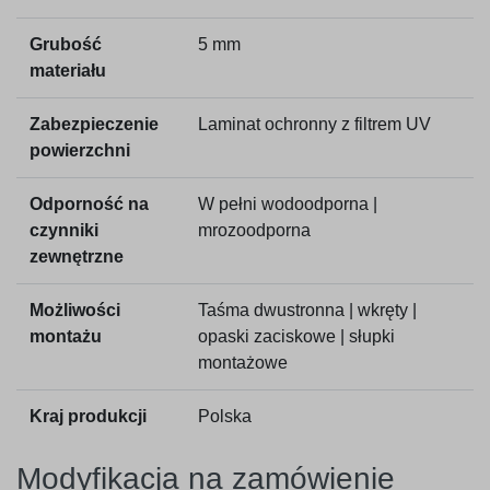
Grubość
5 mm
materiału
Zabezpieczenie
Laminat ochronny z filtrem UV
powierzchni
Odporność na
W pełni wodoodporna |
czynniki
mrozoodporna
zewnętrzne
Możliwości
Taśma dwustronna | wkręty |
montażu
opaski zaciskowe | słupki
montażowe
Kraj produkcji
Polska
Modyfikacja na zamówienie