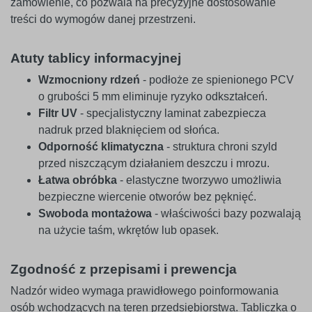
zamówienie, co pozwala na precyzyjne dostosowanie
treści do wymogów danej przestrzeni.
Atuty tablicy informacyjnej
Wzmocniony rdzeń
- podłoże ze spienionego PCV
o grubości 5 mm eliminuje ryzyko odkształceń.
Filtr UV
- specjalistyczny laminat zabezpiecza
nadruk przed blaknięciem od słońca.
Odporność klimatyczna
- struktura chroni szyld
przed niszczącym działaniem deszczu i mrozu.
Łatwa obróbka
- elastyczne tworzywo umożliwia
bezpieczne wiercenie otworów bez pęknięć.
Swoboda montażowa
- właściwości bazy pozwalają
na użycie taśm, wkrętów lub opasek.
Zgodność z przepisami i prewencja
Nadzór wideo wymaga prawidłowego poinformowania
osób wchodzących na teren przedsiębiorstwa. Tabliczka o