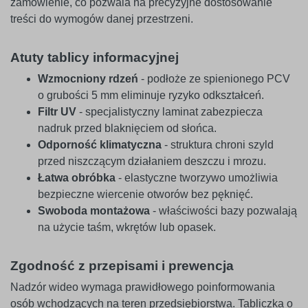
zamówienie, co pozwala na precyzyjne dostosowanie
treści do wymogów danej przestrzeni.
Atuty tablicy informacyjnej
Wzmocniony rdzeń
- podłoże ze spienionego PCV
o grubości 5 mm eliminuje ryzyko odkształceń.
Filtr UV
- specjalistyczny laminat zabezpiecza
nadruk przed blaknięciem od słońca.
Odporność klimatyczna
- struktura chroni szyld
przed niszczącym działaniem deszczu i mrozu.
Łatwa obróbka
- elastyczne tworzywo umożliwia
bezpieczne wiercenie otworów bez pęknięć.
Swoboda montażowa
- właściwości bazy pozwalają
na użycie taśm, wkrętów lub opasek.
Zgodność z przepisami i prewencja
Nadzór wideo wymaga prawidłowego poinformowania
osób wchodzących na teren przedsiębiorstwa. Tabliczka o