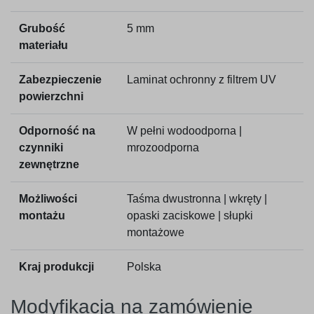
Grubość
5 mm
materiału
Zabezpieczenie
Laminat ochronny z filtrem UV
powierzchni
Odporność na
W pełni wodoodporna |
czynniki
mrozoodporna
zewnętrzne
Możliwości
Taśma dwustronna | wkręty |
montażu
opaski zaciskowe | słupki
montażowe
Kraj produkcji
Polska
Modyfikacja na zamówienie