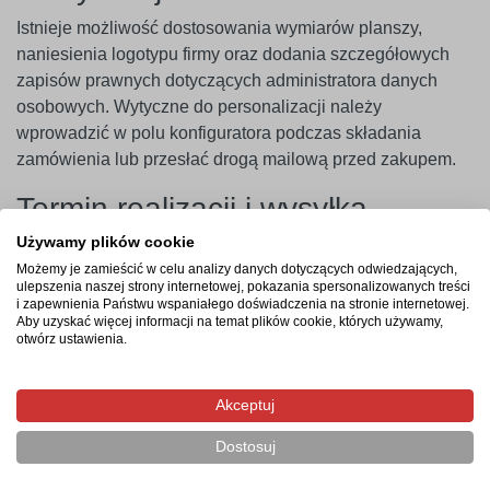
Istnieje możliwość dostosowania wymiarów planszy,
naniesienia logotypu firmy oraz dodania szczegółowych
zapisów prawnych dotyczących administratora danych
osobowych. Wytyczne do personalizacji należy
wprowadzić w polu konfiguratora podczas składania
zamówienia lub przesłać drogą mailową przed zakupem.
Termin realizacji i wysyłka
Używamy plików cookie
Realizacja zamówienia rozpoczyna się po zatwierdzeniu
Możemy je zamieścić w celu analizy danych dotyczących odwiedzających,
projektu graficznego i opłaceniu koszyka. Czas produkcji
ulepszenia naszej strony internetowej, pokazania spersonalizowanych treści
wynosi od 3 do 4 dni roboczych, a wysyłka gotowego
i zapewnienia Państwu wspaniałego doświadczenia na stronie internetowej.
Aby uzyskać więcej informacji na temat plików cookie, których używamy,
produktu trwa zazwyczaj 1 dzień roboczy.
otwórz ustawienia.
Najczęstsze pytania
Akceptuj
Czy tabliczka pęka podczas wiercenia otworów
montażowych?
Dostosuj
Jakie informacje RODO można umieścić na tablicy?