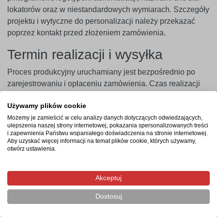
lokatorów oraz w niestandardowych wymiarach. Szczegóły
projektu i wytyczne do personalizacji należy przekazać
poprzez kontakt przed złożeniem zamówienia.
Termin realizacji i wysyłka
Proces produkcyjny uruchamiany jest bezpośrednio po
zarejestrowaniu i opłaceniu zamówienia. Czas realizacji
wynosi od 3 do 4 dni roboczych, a wysyłka gotowego
Używamy plików cookie
produktu na wskazany adres zajmuje zazwyczaj 1 dzień
Możemy je zamieścić w celu analizy danych dotyczących odwiedzających,
roboczy.
ulepszenia naszej strony internetowej, pokazania spersonalizowanych treści
i zapewnienia Państwu wspaniałego doświadczenia na stronie internetowej.
Najczęstsze pytania
Aby uzyskać więcej informacji na temat plików cookie, których używamy,
otwórz ustawienia.
Czy tabliczka nie pęknie podczas wiercenia otworów
pod wkręty?
Akceptuj
Czy można nanieść na tabliczkę logotyp firmy lub
administracji osiedla?
Dostosuj
W jaki sposób zamontować oznakowanie bezpośrednio
w gruncie?