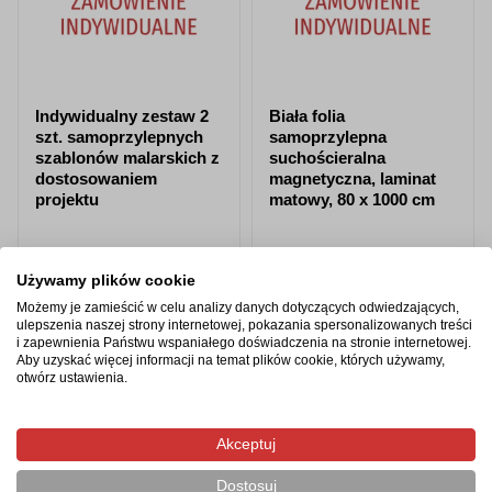
Indywidualny zestaw 2
Biała folia
szt. samoprzylepnych
samoprzylepna
szablonów malarskich z
suchościeralna
dostosowaniem
magnetyczna, laminat
projektu
matowy, 80 x 1000 cm
od 280,93 zł
od 3 403,64 zł
Używamy plików cookie
Możemy je zamieścić w celu analizy danych dotyczących odwiedzających,
Zobacz produkt
Zobacz produkt
ulepszenia naszej strony internetowej, pokazania spersonalizowanych treści
i zapewnienia Państwu wspaniałego doświadczenia na stronie internetowej.
Aby uzyskać więcej informacji na temat plików cookie, których używamy,
otwórz ustawienia.
Polecane akcesoria
Akceptuj
Dostosuj