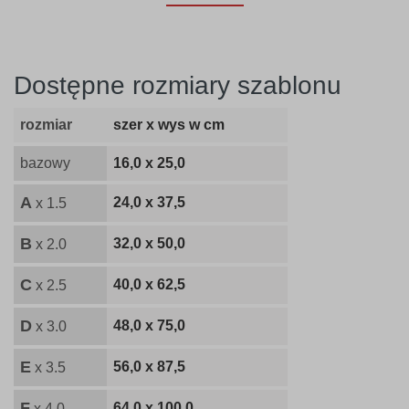
Dostępne rozmiary szablonu
rozmiar
szer x wys w cm
bazowy
16,0 x 25,0
A
24,0 x 37,5
x 1.5
B
32,0 x 50,0
x 2.0
C
40,0 x 62,5
x 2.5
D
48,0 x 75,0
x 3.0
E
56,0 x 87,5
x 3.5
F
64,0 x 100,0
x 4.0