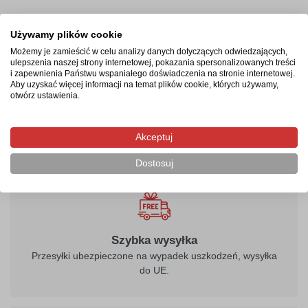
Termin realizacji
Używamy plików cookie
Produkcja rozpocznie się po zaksięgowaniu płatności i
Możemy je zamieścić w celu analizy danych dotyczących odwiedzających,
potrwa od 2-4 dni roboczych. Następnie przesyłka
ulepszenia naszej strony internetowej, pokazania spersonalizowanych treści
i zapewnienia Państwu wspaniałego doświadczenia na stronie internetowej.
kurierska zostanie wysłana na wskazany adres, a jej
Aby uzyskać więcej informacji na temat plików cookie, których używamy,
doręczenie zajmie maksymalnie 2 dni robocze od
otwórz ustawienia.
momentu nadania.
Akceptuj
Dostosuj
Szybka wysyłka
Przesyłki ubezpieczone na wypadek uszkodzeń, wysyłka
do UE.