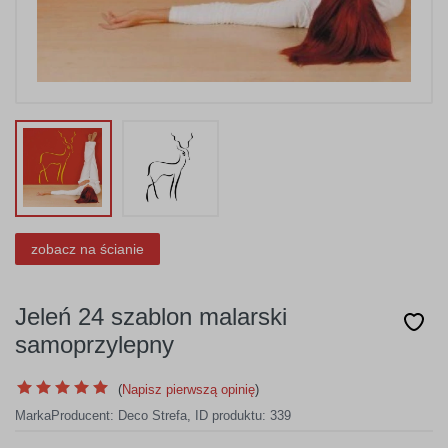
zobacz na ścianie
Jeleń 24 szablon malarski
samoprzylepny
(
Napisz pierwszą opinię
)
Marka
Producent:
Deco Strefa
,
ID produktu: 339