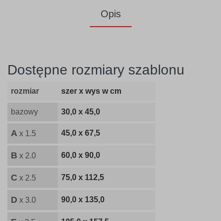
Opis
Dostępne rozmiary szablonu
rozmiar
szer x wys w cm
bazowy
30,0 x 45,0
A
45,0 x 67,5
x 1.5
B
60,0 x 90,0
x 2.0
C
75,0 x 112,5
x 2.5
D
90,0 x 135,0
x 3.0