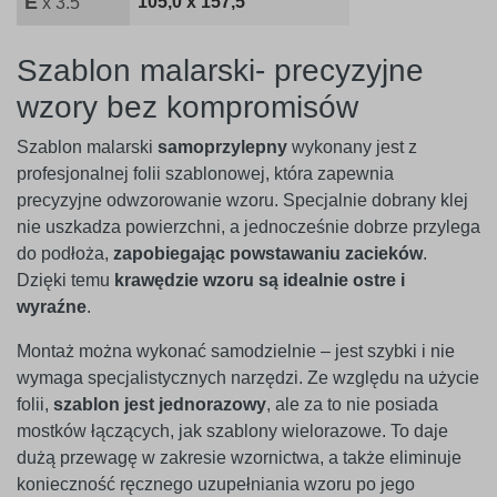
E
105,0 x 157,5
x 3.5
Szablon malarski- precyzyjne
wzory bez kompromisów
Szablon malarski
samoprzylepny
wykonany jest z
profesjonalnej folii szablonowej, która zapewnia
precyzyjne odwzorowanie wzoru. Specjalnie dobrany klej
nie uszkadza powierzchni, a jednocześnie dobrze przylega
do podłoża,
zapobiegając powstawaniu zacieków
.
Dzięki temu
krawędzie wzoru są idealnie ostre i
wyraźne
.
Montaż można wykonać samodzielnie – jest szybki i nie
wymaga specjalistycznych narzędzi. Ze względu na użycie
folii,
szablon jest jednorazowy
, ale za to nie posiada
mostków łączących, jak szablony wielorazowe. To daje
dużą przewagę w zakresie wzornictwa, a także eliminuje
konieczność ręcznego uzupełniania wzoru po jego