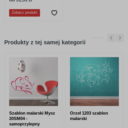
Zobacz produkt
Produkty z tej samej kategorii
Szablon malarski Mysz
Orzeł 1203 szablon
20SM04 -
malarski
samoprzylepny