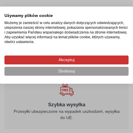
Termin realizacji
Używamy plików cookie
Produkcja rozpocznie się po zaksięgowaniu płatności i
Możemy je zamieścić w celu analizy danych dotyczących odwiedzających,
ulepszenia naszej strony internetowej, pokazania spersonalizowanych treści
potrwa od 2-4 dni roboczych. Następnie przesyłka
i zapewnienia Państwu wspaniałego doświadczenia na stronie internetowej.
kurierska zostanie wysłana na wskazany adres, a jej
Aby uzyskać więcej informacji na temat plików cookie, których używamy,
otwórz ustawienia.
doręczenie zajmie maksymalnie 2 dni robocze od
momentu nadania.
Akceptuj
Dostosuj
Szybka wysyłka
Przesyłki ubezpieczone na wypadek uszkodzeń, wysyłka
do UE.