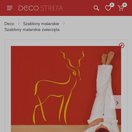
0
0
Deco
Szablony malarskie
Szablony malarskie zwierzęta
›