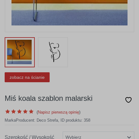
zobacz na ścianie
Miś koala szablon malarski
(
Napisz pierwszą opinię
)
Marka
Producent:
Deco Strefa
,
ID produktu: 358
Szerokość / Wysokość