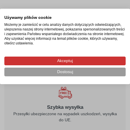
Termin realizacji
Używamy plików cookie
Możemy je zamieścić w celu analizy danych dotyczących odwiedzających,
Produkcja rozpocznie się po zaksięgowaniu płatności i
ulepszenia naszej strony internetowej, pokazania spersonalizowanych treści
potrwa od 2-4 dni roboczych. Następnie przesyłka
i zapewnienia Państwu wspaniałego doświadczenia na stronie internetowej.
Aby uzyskać więcej informacji na temat plików cookie, których używamy,
kurierska zostanie wysłana na wskazany adres, a jej
otwórz ustawienia.
doręczenie zajmie maksymalnie 2 dni robocze od
momentu nadania.
Akceptuj
Dostosuj
Szybka wysyłka
Przesyłki ubezpieczone na wypadek uszkodzeń, wysyłka
do UE.