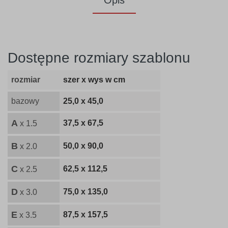
Opis
Dostępne rozmiary szablonu
rozmiar
szer x wys w cm
bazowy
25,0 x 45,0
A
37,5 x 67,5
x 1.5
B
50,0 x 90,0
x 2.0
C
62,5 x 112,5
x 2.5
D
75,0 x 135,0
x 3.0
E
87,5 x 157,5
x 3.5