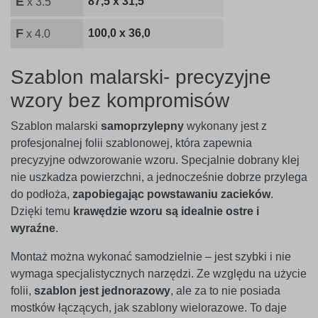
E
87,5 x 31,5
x 3.5
F
100,0 x 36,0
x 4.0
Szablon malarski- precyzyjne
wzory bez kompromisów
Szablon malarski
samoprzylepny
wykonany jest z
profesjonalnej folii szablonowej, która zapewnia
precyzyjne odwzorowanie wzoru. Specjalnie dobrany klej
nie uszkadza powierzchni, a jednocześnie dobrze przylega
do podłoża,
zapobiegając powstawaniu zacieków
.
Dzięki temu
krawędzie wzoru są idealnie ostre i
wyraźne
.
Montaż można wykonać samodzielnie – jest szybki i nie
wymaga specjalistycznych narzędzi. Ze względu na użycie
folii,
szablon jest jednorazowy
, ale za to nie posiada
mostków łączących, jak szablony wielorazowe. To daje