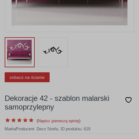
zobacz na ścianie
Dekoracje 42 - szablon malarski
samoprzylepny
(
Napisz pierwszą opinię
)
Marka
Producent:
Deco Strefa
,
ID produktu: 619