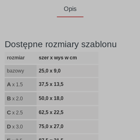
Opis
Dostępne rozmiary szablonu
rozmiar
szer x wys w cm
bazowy
25,0 x 9,0
A
37,5 x 13,5
x 1.5
B
50,0 x 18,0
x 2.0
C
62,5 x 22,5
x 2.5
D
75,0 x 27,0
x 3.0