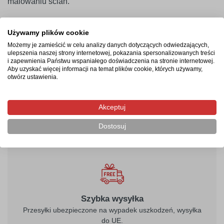
malowaniu ścian.
Używamy plików cookie
Termin realizacji
Możemy je zamieścić w celu analizy danych dotyczących odwiedzających,
ulepszenia naszej strony internetowej, pokazania spersonalizowanych treści
Produkcja rozpocznie się po zaksięgowaniu płatności i
i zapewnienia Państwu wspaniałego doświadczenia na stronie internetowej.
Aby uzyskać więcej informacji na temat plików cookie, których używamy,
potrwa od 2-4 dni roboczych. Następnie przesyłka
otwórz ustawienia.
kurierska zostanie wysłana na wskazany adres, a jej
doręczenie zajmie maksymalnie 2 dni robocze od
momentu nadania.
Akceptuj
Dostosuj
Szybka wysyłka
Przesyłki ubezpieczone na wypadek uszkodzeń, wysyłka
do UE.