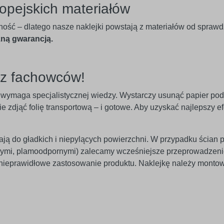
opejskich materiałów
ność – dlatego nasze naklejki powstają z materiałów od spraw
zną gwarancją.
ez fachowców!
nie wymaga specjalistycznej wiedzy. Wystarczy usunąć papier po
 zdjąć folię transportową – i gotowe. Aby uzyskać najlepszy efe
egają do gładkich i niepylących powierzchni. W przypadku ścian 
znymi, plamoodpornymi) zalecamy wcześniejsze przeprowadzeni
 nieprawidłowe zastosowanie produktu. Naklejkę należy monto