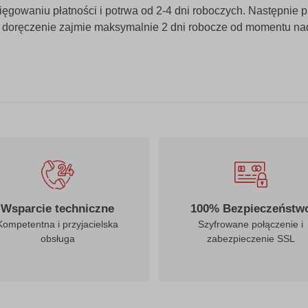
ięgowaniu płatności i potrwa od 2-4 dni roboczych. Następnie p
j doręczenie zajmie maksymalnie 2 dni robocze od momentu na
010
019
biały
ciemny żółty
022
023
jasny żółty
kremowy
Wsparcie techniczne
100% Bezpieczeństw
Kompetentna i przyjacielska
Szyfrowane połączenie i
obsługa
zabezpieczenie SSL
312
030
burgund
ciemny czerwony