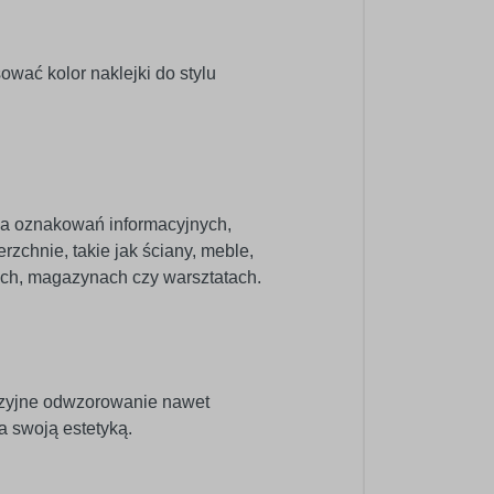
wać kolor naklejki do stylu
nia oznakowań informacyjnych,
zchnie, takie jak ściany, meble,
pach, magazynach czy warsztatach.
cyzyjne odwzorowanie nawet
a swoją estetyką.