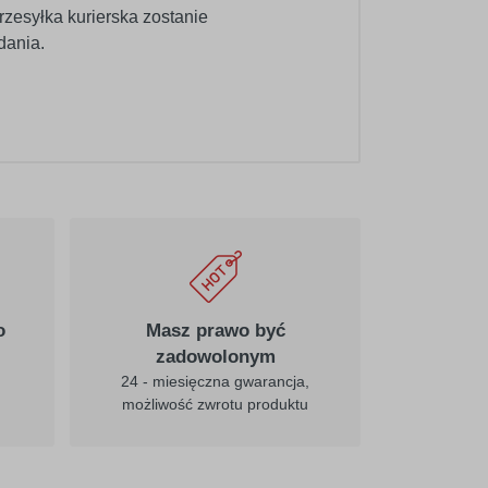
rzesyłka kurierska zostanie
dania.
020
pośredni-żółty
025
cytrynowy
o
Masz prawo być
zadowolonym
24 - miesięczna gwarancja,
możliwość zwrotu produktu
031
czerwony