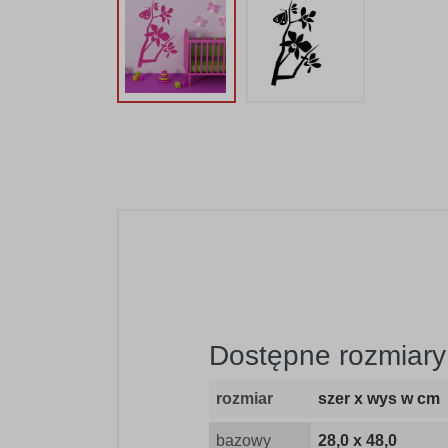
Dostępne rozmiary 
rozmiar
szer x wys w cm
bazowy
28,0 x 48,0