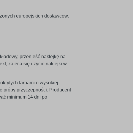
dzonych europejskich dostawców.
dkładowy, przenieść naklejkę na
kt, zaleca się użycie naklejki w
pokrytych farbami o wysokiej
e próby przyczepności. Producent
wać minimum 14 dni po