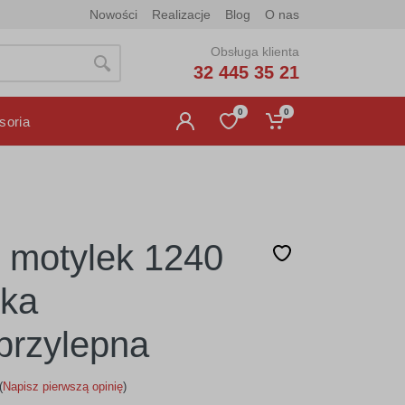
Nowości
Realizacje
Blog
O nas
Obsługa klienta
32 445 35 21
0
0
soria
 motylek 1240
jka
rzylepna
(
Napisz pierwszą opinię
)