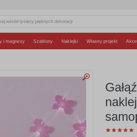
y i magnesy
Szablony
Naklejki
Własny projekt
Akce
Gałąź
nakle
samop