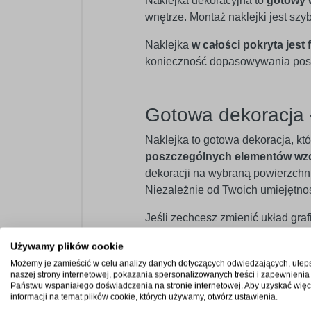
Naklejka dekoracyjna to
gotowy 
wnętrze. Montaż naklejki jest sz
Naklejka
w całości pokryta jest 
konieczność dopasowywania posz
Gotowa dekoracja 
Naklejka to gotowa dekoracja, kt
poszczególnych elementów wz
dekoracji na wybraną powierzchnię
Niezależnie od Twoich umiejętno
Jeśli zechcesz zmienić układ graf
aranżację.
Używamy plików cookie
W przypadku większych wzorów, kt
Możemy je zamieścić w celu analizy danych dotyczących odwiedzających, ulep
naszej strony internetowej, pokazania spersonalizowanych treści i zapewnienia
nich ma specjalne znaczniki, kt
Państwu wspaniałego doświadczenia na stronie internetowej. Aby uzyskać więc
informacji na temat plików cookie, których używamy, otwórz ustawienia.