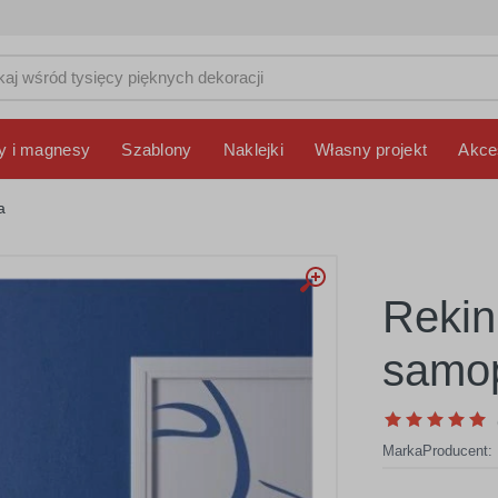
y i magnesy
Szablony
Naklejki
Własny projekt
Akce
a
Rekin
samop
Marka
Producent: