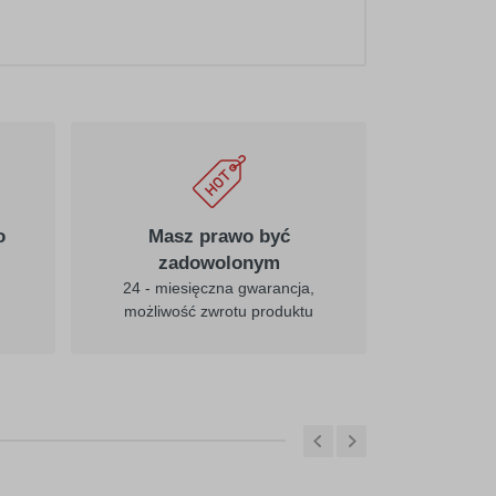
020
pośredni-żółty
025
cytrynowy
o
Masz prawo być
zadowolonym
24 - miesięczna gwarancja,
możliwość zwrotu produktu
031
czerwony