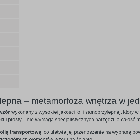
lepna – metamorfoza wnętrza w jed
wzór
wykonany z wysokiej jakości folii samoprzylepnej, który 
ybki i prosty – nie wymaga specjalistycznych narzędzi, a całoś
folią transportową
, co ułatwia jej przenoszenie na wybraną po
czególnych elementów wzoru na ścianie.