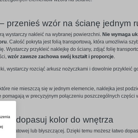
– przenieś wzór na ścianę jednym 
órą wystarczy nakleić na wybranej powierzchni.
Nie wymaga uk
oru
. Całość pokryta jest folią transportową, która umożliwia szy
. Wystarczy przykleić naklejkę do ściany, zdjąć folię transport
ści,
wzór zawsze zachowa swój kształt i proporcje
.
iki, wystarczy rozciąć arkusz nożyczkami i dowolnie przykleić g
óre nie mieszczą się w jednym elemencie, naklejka jest podzi
óre pomagają w precyzyjnym połączeniu poszczególnych części 
szenia
w – dopasuj kolor do wnętrza
ej
rsji matowej lub błyszczącej. Dzięki temu możesz łatwo dopaso