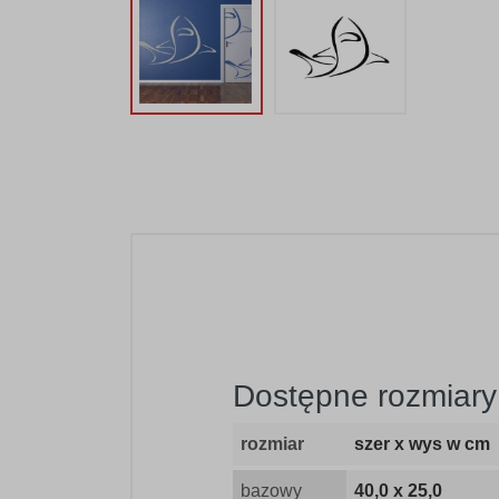
Dostępne rozmiary 
rozmiar
szer x wys w cm
bazowy
40,0 x 25,0