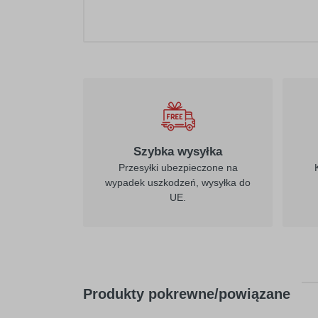
021
żółty
Szybka wysyłka
Przesyłki ubezpieczone na
wypadek uszkodzeń, wysyłka do
UE.
026
purpurowo-
czerwony
Produkty pokrewne/powiązane