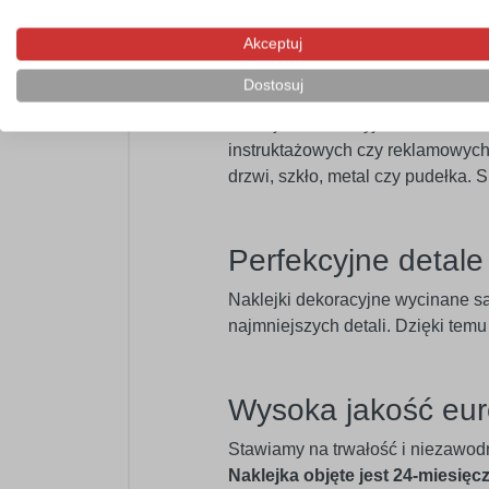
swojego wnętrza.
Akceptuj
Profesjonalny mat
Dostosuj
Naklejka dekoracyjna doskonale n
instruktażowych czy reklamowych.
drzwi, szkło, metal czy pudełka.
Perfekcyjne detal
Naklejki dekoracyjne wycinane s
najmniejszych detali. Dzięki tem
Wysoka jakość eur
Stawiamy na trwałość i niezawod
Naklejka objęte jest 24-miesięc