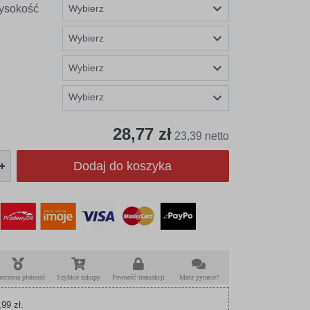
ysokość
Wybierz
28,77 zł
23,39 netto
Dodaj do koszyka
roczona płatność
Szybkie zakupy
Pewność transakcji
Masz pytanie?
99 zł.