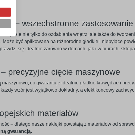
eriał – wszechstronne zastosowanie
adaje się nie tylko do ozdabiania wnętrz, ale także do tworze
 Może być aplikowana na różnorodne gładkie i niepylące powier
 Sprawdzi się idealnie zarówno w domach, jak i w biurach, skle
e – precyzyjne cięcie maszynowe
ą maszynowo, co gwarantuje idealnie gładkie krawędzie i pre
u każdy wzór jest wyjątkowo dokładny, a efekt końcowy zachwyc
opejskich materiałów
ność – dlatego nasze naklejki powstają z materiałów od spraw
zną gwarancją.