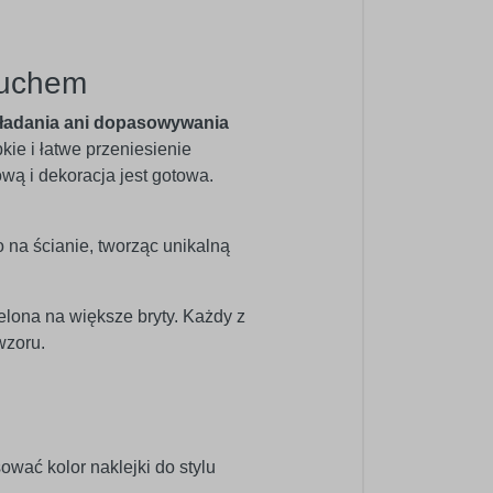
ruchem
ładania ani dopasowywania
bkie i łatwe przeniesienie
ową i dekoracja jest gotowa.
o na ścianie, tworząc unikalną
elona na większe bryty. Każdy z
wzoru.
wać kolor naklejki do stylu