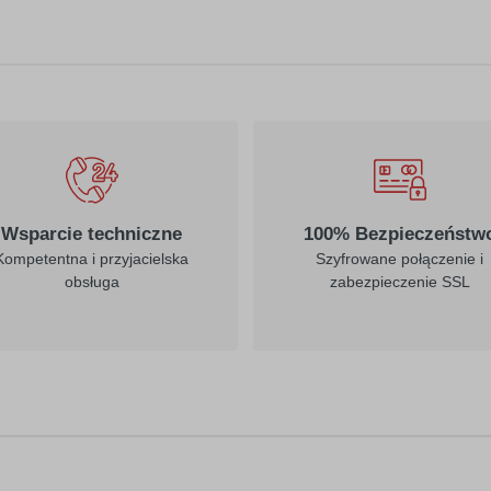
010
019
biały
ciemny żółty
022
023
jasny żółty
kremowy
Wsparcie techniczne
100% Bezpieczeństw
Kompetentna i przyjacielska
Szyfrowane połączenie i
obsługa
zabezpieczenie SSL
312
030
burgund
ciemny czerwony