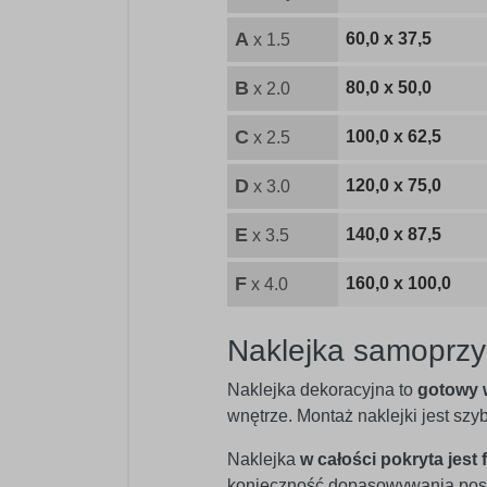
A
60,0 x 37,5
x 1.5
B
80,0 x 50,0
x 2.0
C
100,0 x 62,5
x 2.5
D
120,0 x 75,0
x 3.0
E
140,0 x 87,5
x 3.5
F
160,0 x 100,0
x 4.0
Naklejka samoprzy
Naklejka dekoracyjna to
gotowy 
wnętrze. Montaż naklejki jest sz
Naklejka
w całości pokryta jest 
konieczność dopasowywania posz