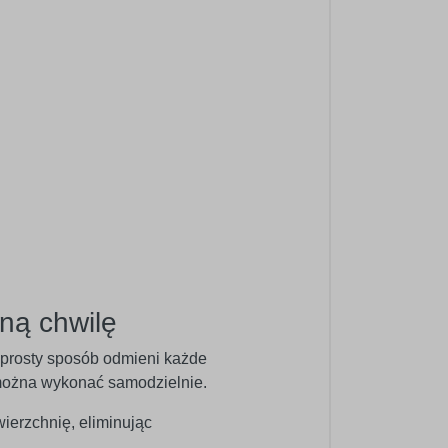
ną chwilę
w prosty sposób odmieni każde
ć można wykonać samodzielnie.
wierzchnię, eliminując