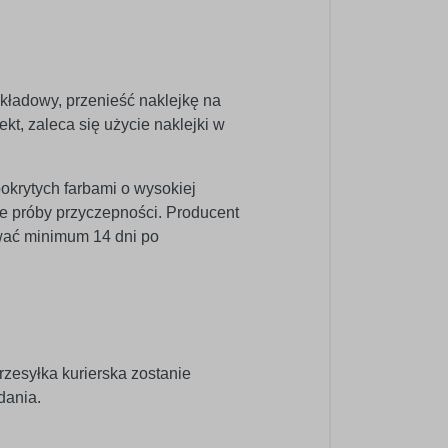
dkładowy, przenieść naklejkę na
kt, zaleca się użycie naklejki w
pokrytych farbami o wysokiej
e próby przyczepności. Producent
wać minimum 14 dni po
rzesyłka kurierska zostanie
dania.