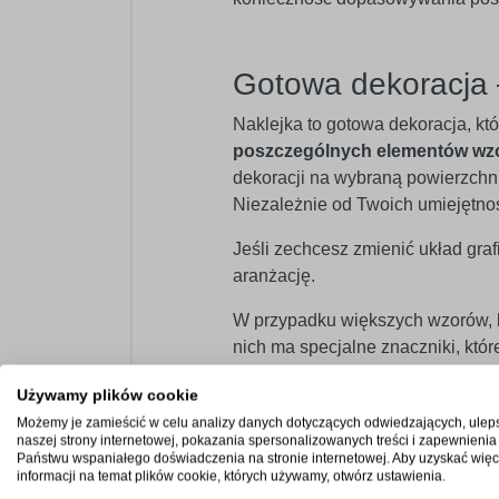
Gotowa dekoracja 
Naklejka to gotowa dekoracja, kt
poszczególnych elementów wz
dekoracji na wybraną powierzchnię
Niezależnie od Twoich umiejętno
Jeśli zechcesz zmienić układ graf
aranżację.
W przypadku większych wzorów, kt
nich ma specjalne znaczniki, kt
Używamy plików cookie
Możemy je zamieścić w celu analizy danych dotyczących odwiedzających, ulep
Szeroka paleta bar
naszej strony internetowej, pokazania spersonalizowanych treści i zapewnienia
Państwu wspaniałego doświadczenia na stronie internetowej. Aby uzyskać więc
Oferujemy paletę
60 kolorów
w we
informacji na temat plików cookie, których używamy, otwórz ustawienia.