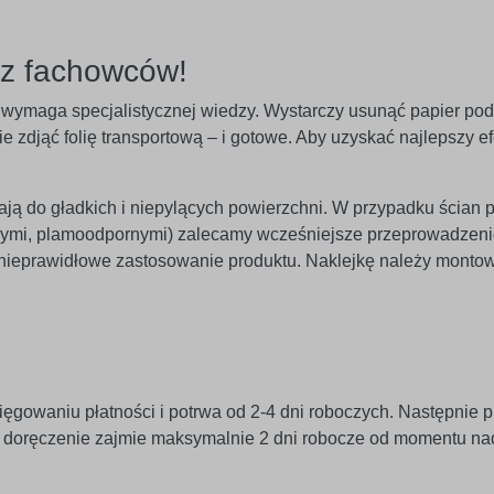
ez fachowców!
nie wymaga specjalistycznej wiedzy. Wystarczy usunąć papier po
 zdjąć folię transportową – i gotowe. Aby uzyskać najlepszy efe
egają do gładkich i niepylących powierzchni. W przypadku ścian 
znymi, plamoodpornymi) zalecamy wcześniejsze przeprowadzeni
 nieprawidłowe zastosowanie produktu. Naklejkę należy monto
ięgowaniu płatności i potrwa od 2-4 dni roboczych. Następnie p
j doręczenie zajmie maksymalnie 2 dni robocze od momentu na