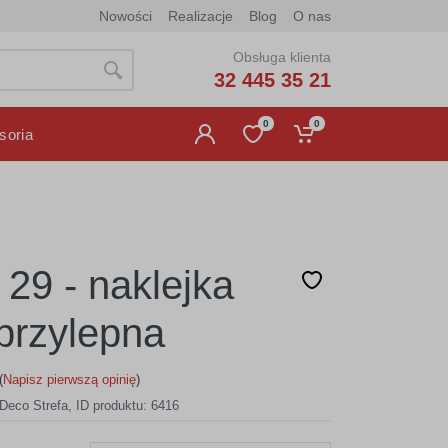
Nowości
Realizacje
Blog
O nas
Obsługa klienta
32 445 35 21
0
0
soria
 29 - naklejka
rzylepna
(
Napisz pierwszą opinię
)
Deco Strefa
,
ID produktu: 6416