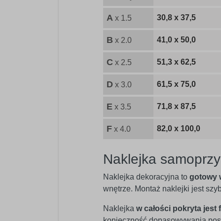
A
30,8 x 37,5
x 1.5
B
41,0 x 50,0
x 2.0
C
51,3 x 62,5
x 2.5
D
61,5 x 75,0
x 3.0
E
71,8 x 87,5
x 3.5
F
82,0 x 100,0
x 4.0
Naklejka samoprzy
Naklejka dekoracyjna to
gotowy 
wnętrze. Montaż naklejki jest sz
Naklejka
w całości pokryta jest 
konieczność dopasowywania posz