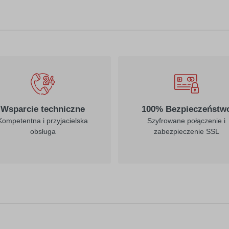
010
019
biały
ciemny żółty
022
023
jasny żółty
kremowy
Wsparcie techniczne
100% Bezpieczeństw
Kompetentna i przyjacielska
Szyfrowane połączenie i
obsługa
zabezpieczenie SSL
312
030
burgund
ciemny czerwony