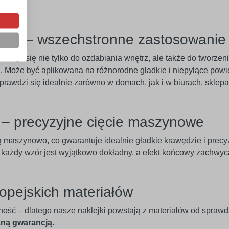
eriał – wszechstronne zastosowanie
adaje się nie tylko do ozdabiania wnętrz, ale także do tworze
 Może być aplikowana na różnorodne gładkie i niepylące powier
 Sprawdzi się idealnie zarówno w domach, jak i w biurach, skle
e – precyzyjne cięcie maszynowe
ą maszynowo, co gwarantuje idealnie gładkie krawędzie i pre
u każdy wzór jest wyjątkowo dokładny, a efekt końcowy zachwyc
opejskich materiałów
ność – dlatego nasze naklejki powstają z materiałów od spraw
zną gwarancją.