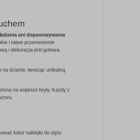
ruchem
ładania ani dopasowywania
bkie i łatwe przeniesienie
ową i dekoracja jest gotowa.
o na ścianie, tworząc unikalną
elona na większe bryty. Każdy z
wzoru.
wać kolor naklejki do stylu