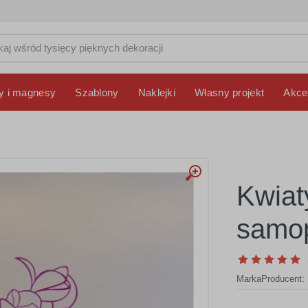
y i magnesy
Szablony
Naklejki
Własny projekt
Akce
Kwiat
samop
Marka
Producent: