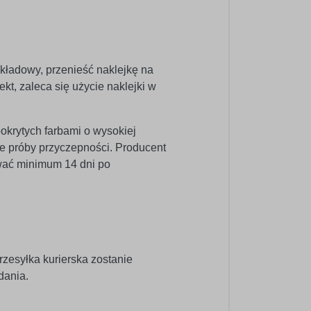
dkładowy, przenieść naklejkę na
kt, zaleca się użycie naklejki w
pokrytych farbami o wysokiej
e próby przyczepności. Producent
wać minimum 14 dni po
rzesyłka kurierska zostanie
dania.