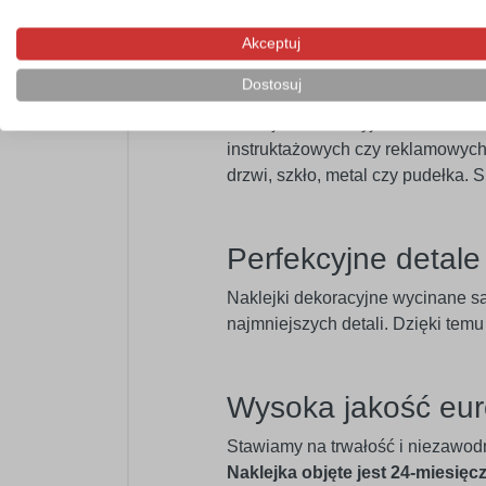
swojego wnętrza.
Akceptuj
Profesjonalny mat
Dostosuj
Naklejka dekoracyjna doskonale n
instruktażowych czy reklamowych.
drzwi, szkło, metal czy pudełka.
Perfekcyjne detal
Naklejki dekoracyjne wycinane s
najmniejszych detali. Dzięki tem
Wysoka jakość eur
Stawiamy na trwałość i niezawod
Naklejka objęte jest 24-miesięc