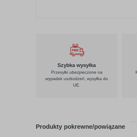
021
żółty
Szybka wysyłka
Przesyłki ubezpieczone na
wypadek uszkodzeń, wysyłka do
UE.
026
purpurowo-
czerwony
Produkty pokrewne/powiązane