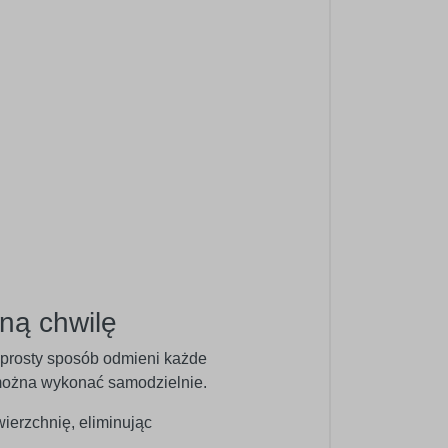
ną chwilę
w prosty sposób odmieni każde
ć można wykonać samodzielnie.
wierzchnię, eliminując