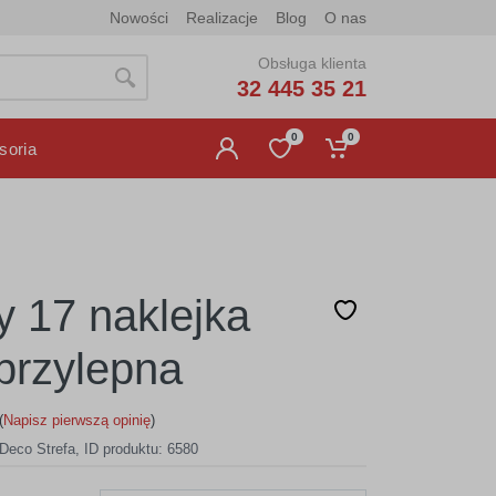
Nowości
Realizacje
Blog
O nas
Obsługa klienta
32 445 35 21
0
0
soria
y 17 naklejka
rzylepna
(
Napisz pierwszą opinię
)
Deco Strefa
,
ID produktu: 6580