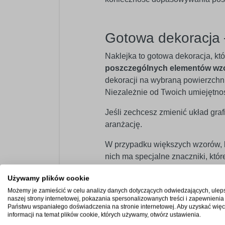
Gotowa dekoracja 
Naklejka to gotowa dekoracja, kt
poszczególnych elementów wz
dekoracji na wybraną powierzchnię
Niezależnie od Twoich umiejętno
Jeśli zechcesz zmienić układ graf
aranżację.
W przypadku większych wzorów, kt
nich ma specjalne znaczniki, kt
Używamy plików cookie
Możemy je zamieścić w celu analizy danych dotyczących odwiedzających, ulep
Szeroka paleta bar
naszej strony internetowej, pokazania spersonalizowanych treści i zapewnienia
Państwu wspaniałego doświadczenia na stronie internetowej. Aby uzyskać więc
Oferujemy paletę
60 kolorów
w we
informacji na temat plików cookie, których używamy, otwórz ustawienia.