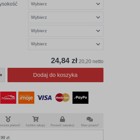
ysokość
Wybierz
24,84 zł
20,20 netto
Dodaj do koszyka
roczona płatność
Szybkie zakupy
Pewność transakcji
Masz pytanie?
99 zł.