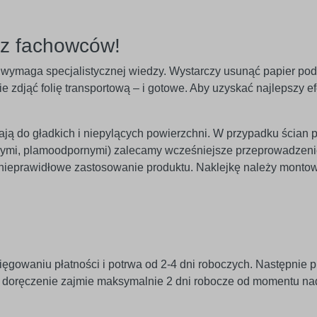
ez fachowców!
nie wymaga specjalistycznej wiedzy. Wystarczy usunąć papier po
 zdjąć folię transportową – i gotowe. Aby uzyskać najlepszy efe
egają do gładkich i niepylących powierzchni. W przypadku ścian 
znymi, plamoodpornymi) zalecamy wcześniejsze przeprowadzeni
 nieprawidłowe zastosowanie produktu. Naklejkę należy monto
ięgowaniu płatności i potrwa od 2-4 dni roboczych. Następnie p
j doręczenie zajmie maksymalnie 2 dni robocze od momentu na