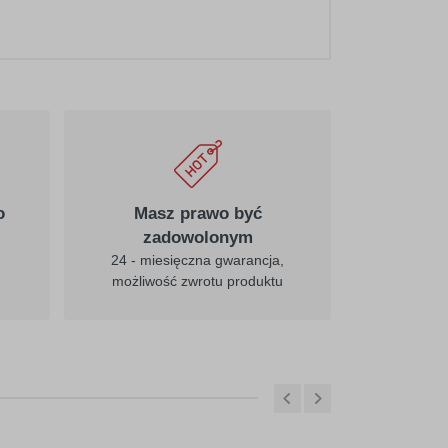
020
pośredni-żółty
025
cytrynowy
o
Masz prawo być
zadowolonym
24 - miesięczna gwarancja,
możliwość zwrotu produktu
031
czerwony