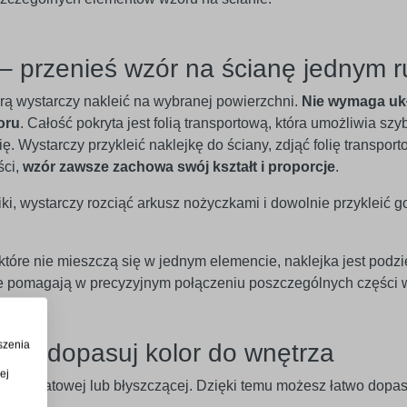
– przenieś wzór na ścianę jednym 
órą wystarczy nakleić na wybranej powierzchni.
Nie wymaga uk
oru
. Całość pokryta jest folią transportową, która umożliwia szy
. Wystarczy przykleić naklejkę do ściany, zdjąć folię transport
ści,
wzór zawsze zachowa swój kształt i proporcje
.
iki, wystarczy rozciąć arkusz nożyczkami i dowolnie przykleić g
óre nie mieszczą się w jednym elemencie, naklejka jest podzi
óre pomagają w precyzyjnym połączeniu poszczególnych części 
szenia
w – dopasuj kolor do wnętrza
ej
rsji matowej lub błyszczącej. Dzięki temu możesz łatwo dopaso