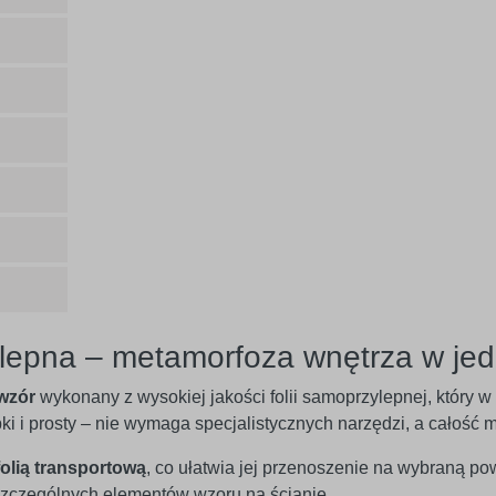
lepna – metamorfoza wnętrza w jed
wzór
wykonany z wysokiej jakości folii samoprzylepnej, który 
ybki i prosty – nie wymaga specjalistycznych narzędzi, a całoś
folią transportową
, co ułatwia jej przenoszenie na wybraną po
czególnych elementów wzoru na ścianie.