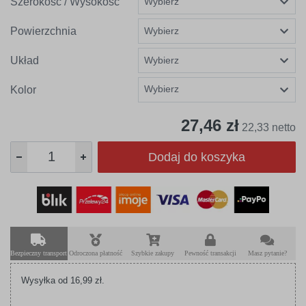
Szerokość / Wysokość
Powierzchnia
Układ
Wybierz
Kolor
27,46 zł
22,33 netto
Dodaj do koszyka
Bezpieczny transport
Odroczona płatność
Szybkie zakupy
Pewność transakcji
Masz pytanie?
Wysyłka od 16,99 zł.