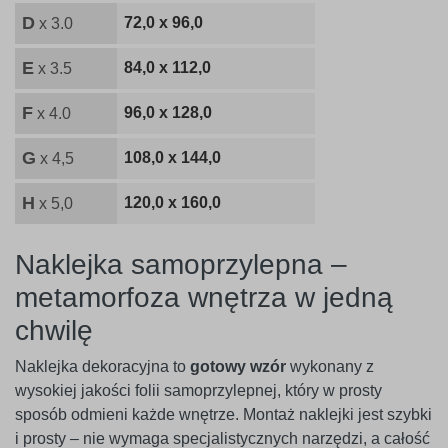
D
72,0 x 96,0
x 3.0
E
84,0 x 112,0
x 3.5
F
96,0 x 128,0
x 4.0
G
108,0 x 144,0
x 4,5
H
120,0 x 160,0
x 5,0
Naklejka samoprzylepna –
metamorfoza wnętrza w jedną
chwilę
Naklejka dekoracyjna to
gotowy wzór
wykonany z
wysokiej jakości folii samoprzylepnej, który w prosty
sposób odmieni każde wnętrze. Montaż naklejki jest szybki
i prosty – nie wymaga specjalistycznych narzędzi, a całość