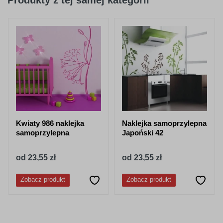
Produkty z tej samej kategorii
056
057
pastelowy-
drogowy-
niebieski
niebieski
062
063
jasny
pastelowy
Kwiaty 986 naklejka
Naklejka samoprzylepna
zielony
zielony
samoprzylepna
Japoński 42
od 23,55 zł
od 23,55 zł
Zobacz produkt
Zobacz produkt
066
613
ciemny
lesny-zielony
turkusowy