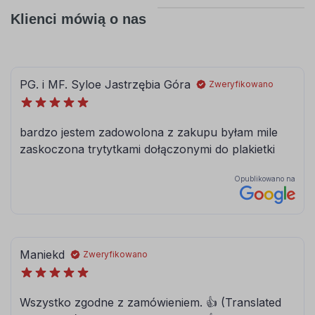
Klienci mówią o nas
080
081
brązowy
jasny brązowy
084
086
błękitny
modrakowy-
niebieski
072
073
jasny szary
ciemny szary