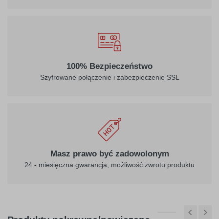
032
034
100% Bezpieczeństwo
jasny
pomarańczowy
Szyfrowane połączenie i zabezpieczenie SSL
czerwony
040
041
ciemny
różowy
Masz prawo być zadowolonym
fioletowy
24 - miesięczna gwarancja, możliwość zwrotu produktu