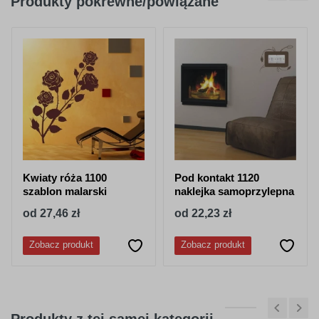
Produkty pokrewne/powiązane
404
045
purpurowy
jasno różowy
050
518
granatowy
stalowy-
niebieski
Kwiaty róża 1100
Pod kontakt 1120
szablon malarski
naklejka samoprzylepna
od 27,46 zł
od 22,23 zł
Zobacz produkt
Zobacz produkt
052
053
lazurowy
jasny niebieski