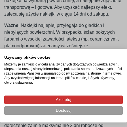
naklejkę na wybraną powierzchnię, a następnie zdjąć folię
transportową – i gotowe. Aby uzyskać najlepszy efekt,
zaleca się użycie naklejki w ciągu 14 dni od zakupu.
Ważne
! Naklejki najlepiej przylegają do gładkich i
niepylących powierzchni. W przypadku ścian pokrytych
farbami o wysokiej zawartości lateksu (np. ceramicznymi,
plamoodpornymi) zalecamy wcześniejsze
przeprowadzenie próby przyczepności. Producent nie
Używamy plików cookie
ponosi odpowiedzialności za nieprawidłowe zastosowanie
Możemy je zamieścić w celu analizy danych dotyczących odwiedzających,
produktu. Naklejkę należy montować minimum 14 dni po
ulepszenia naszej strony internetowej, pokazania spersonalizowanych treści
malowaniu ścian.
i zapewnienia Państwu wspaniałego doświadczenia na stronie internetowej.
Aby uzyskać więcej informacji na temat plików cookie, których używamy,
otwórz ustawienia.
Termin realizacji
Akceptuj
Produkcja rozpocznie się po zaksięgowaniu płatności i
Dostosuj
potrwa od 2-4 dni roboczych. Następnie przesyłka
kurierska zostanie wysłana na wskazany adres, a jej
doręczenie zajmie maksymalnie 2 dni robocze od