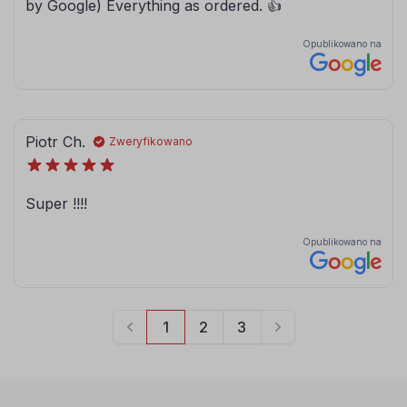
090
091
srebrny
złoty