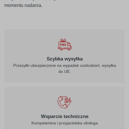
momentu nadania.
010
biały
Szybka wysyłka
Przesyłki ubezpieczone na wypadek uszkodzeń, wysyłka
do UE.
021
022
żółty
jasny żółty
026
312
Wsparcie techniczne
purpurowo-
burgund
Kompetentna i przyjacielska obsługa
czerwony