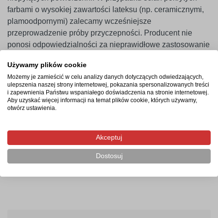
farbami o wysokiej zawartości lateksu (np. ceramicznymi,
plamoodpornymi) zalecamy wcześniejsze
przeprowadzenie próby przyczepności. Producent nie
ponosi odpowiedzialności za nieprawidłowe zastosowanie
produktu. Naklejkę należy montować minimum 14 dni po
Używamy plików cookie
malowaniu ścian.
Możemy je zamieścić w celu analizy danych dotyczących odwiedzających,
ulepszenia naszej strony internetowej, pokazania spersonalizowanych treści
i zapewnienia Państwu wspaniałego doświadczenia na stronie internetowej.
Aby uzyskać więcej informacji na temat plików cookie, których używamy,
Termin realizacji
otwórz ustawienia.
Produkcja rozpocznie się po zaksięgowaniu płatności i
potrwa od 2-4 dni roboczych. Następnie przesyłka
Akceptuj
kurierska zostanie wysłana na wskazany adres, a jej
Dostosuj
doręczenie zajmie maksymalnie 2 dni robocze od
momentu nadania.
010