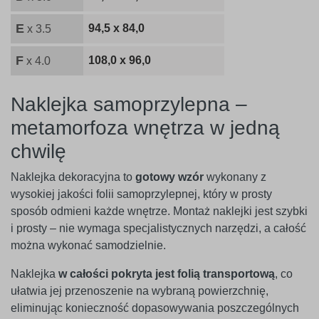
E
94,5 x 84,0
x 3.5
F
108,0 x 96,0
x 4.0
Naklejka samoprzylepna –
metamorfoza wnętrza w jedną
chwilę
Naklejka dekoracyjna to
gotowy wzór
wykonany z
wysokiej jakości folii samoprzylepnej, który w prosty
sposób odmieni każde wnętrze. Montaż naklejki jest szybki
i prosty – nie wymaga specjalistycznych narzędzi, a całość
można wykonać samodzielnie.
Naklejka
w całości pokryta jest folią transportową
, co
ułatwia jej przenoszenie na wybraną powierzchnię,
eliminując konieczność dopasowywania poszczególnych