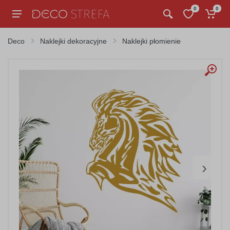
0
0
Deco
Naklejki dekoracyjne
Naklejki płomienie
›