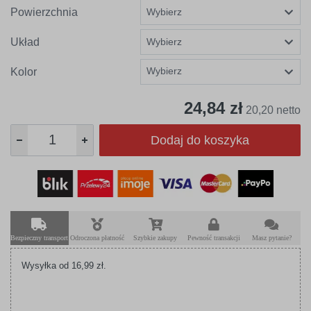
Powierzchnia
Układ
Wybierz
Kolor
24,84 zł
20,20 netto
Dodaj do koszyka
Bezpieczny transport
Odroczona płatność
Szybkie zakupy
Pewność transakcji
Masz pytanie?
Wysyłka od 16,99 zł.