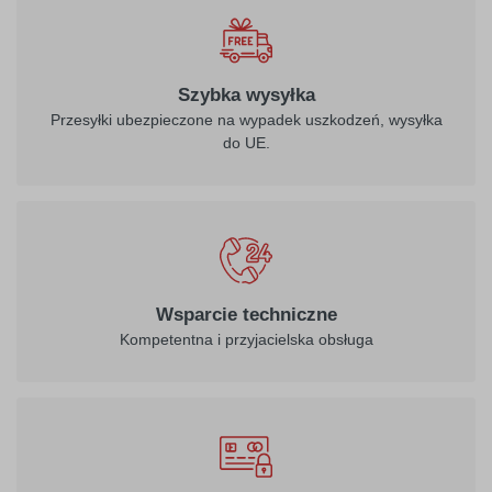
biały
Szybka wysyłka
Przesyłki ubezpieczone na wypadek uszkodzeń, wysyłka
do UE.
021
022
żółty
jasny żółty
026
312
Wsparcie techniczne
purpurowo-
burgund
Kompetentna i przyjacielska obsługa
czerwony