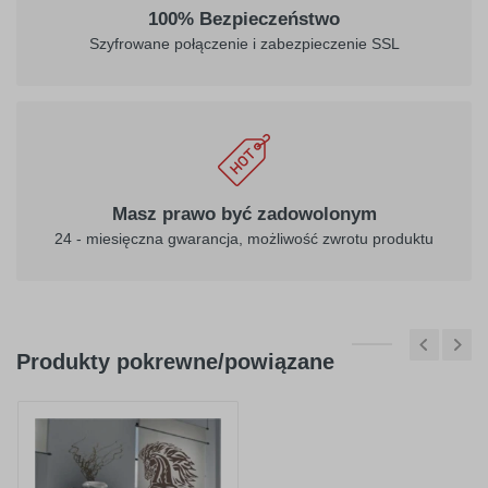
032
034
100% Bezpieczeństwo
jasny
pomarańczowy
Szyfrowane połączenie i zabezpieczenie SSL
czerwony
040
041
ciemny
różowy
Masz prawo być zadowolonym
fioletowy
24 - miesięczna gwarancja, możliwość zwrotu produktu
Produkty pokrewne/powiązane
404
045
purpurowy
jasno różowy