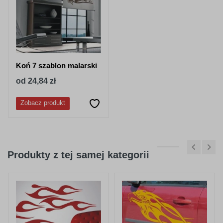
050
518
granatowy
stalowy-
niebieski
Koń 7 szablon malarski
od 24,84 zł
Zobacz produkt
052
053
lazurowy
jasny niebieski
Produkty z tej samej kategorii
056
057
pastelowy-
drogowy-
niebieski
niebieski