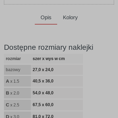
Opis
Kolory
Dostępne rozmiary naklejki
rozmiar
szer x wys w cm
bazowy
27,0 x 24,0
A
40,5 x 36,0
x 1.5
B
54,0 x 48,0
x 2.0
C
67,5 x 60,0
x 2.5
D
81,0 x 72,0
x 3.0