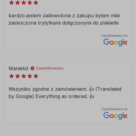
brązowy
jasny brązowy
084
086
błękitny
modrakowy-
niebieski
072
073
jasny szary
ciemny szary
090
091