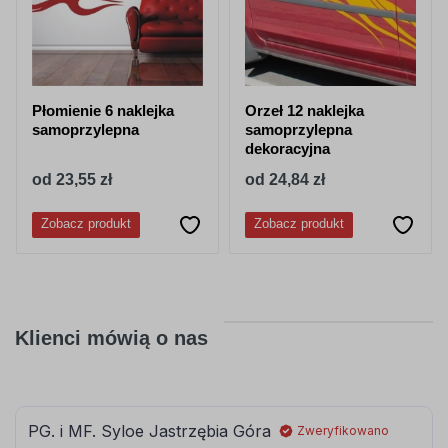
062
063
Płomienie 6 naklejka
Orzeł 12 naklejka
jasny
pastelowy
samoprzylepna
samoprzylepna
zielony
zielony
dekoracyjna
od 23,55 zł
od 24,84 zł
Zobacz produkt
Zobacz produkt
066
613
ciemny
lesny-zielony
turkusowy
Klienci mówią o nas
080
081