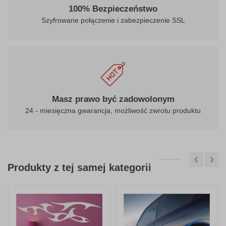
032
034
100% Bezpieczeństwo
jasny
pomarańczowy
Szyfrowane połączenie i zabezpieczenie SSL
czerwony
040
041
ciemny
różowy
Masz prawo być zadowolonym
fioletowy
24 - miesięczna gwarancja, możliwość zwrotu produktu
Produkty z tej samej kategorii
404
045
purpurowy
jasno różowy