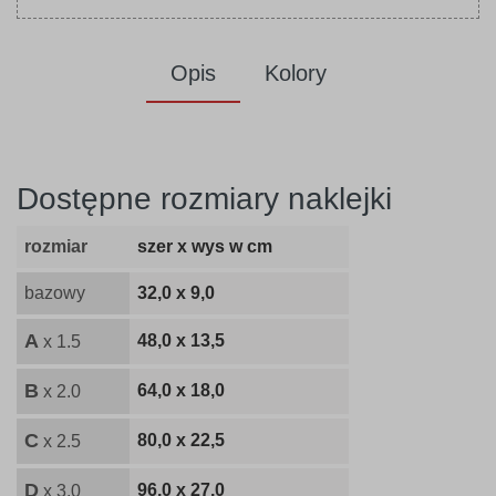
Opis
Kolory
Dostępne rozmiary naklejki
rozmiar
szer x wys w cm
bazowy
32,0 x 9,0
A
48,0 x 13,5
x 1.5
B
64,0 x 18,0
x 2.0
C
80,0 x 22,5
x 2.5
D
96,0 x 27,0
x 3.0