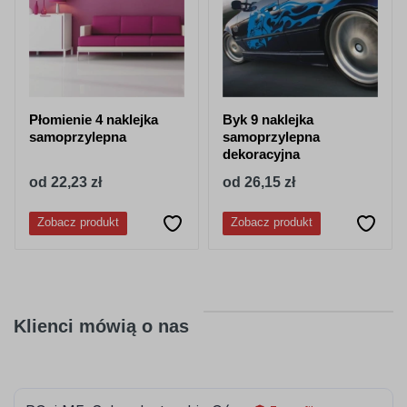
050
518
granatowy
stalowy-
niebieski
Płomienie 4 naklejka
Byk 9 naklejka
samoprzylepna
samoprzylepna
dekoracyjna
od 22,23 zł
od 26,15 zł
052
053
Zobacz produkt
Zobacz produkt
lazurowy
jasny niebieski
Klienci mówią o nas
056
057
pastelowy-
drogowy-
niebieski
niebieski