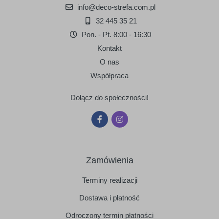
info@deco-strefa.com.pl
srebrny
złoty
32 445 35 21
Pon. - Pt. 8:00 - 16:30
Kontakt
O nas
Współpraca
Dołącz do społeczności!
Zamówienia
Terminy realizacji
Dostawa i płatność
Odroczony termin płatności