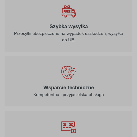
biały
Szybka wysyłka
Przesyłki ubezpieczone na wypadek uszkodzeń, wysyłka
do UE.
021
022
żółty
jasny żółty
026
312
Wsparcie techniczne
purpurowo-
burgund
Kompetentna i przyjacielska obsługa
czerwony