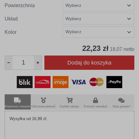
Powierzchnia
Układ
Wybierz
Kolor
22,23 zł
18,07 netto
Dodaj do koszyka
Bezpieczny transport
Odroczona płatność
Szybkie zakupy
Pewność transakcji
Masz pytanie?
Wysyłka od 16,99 zł.