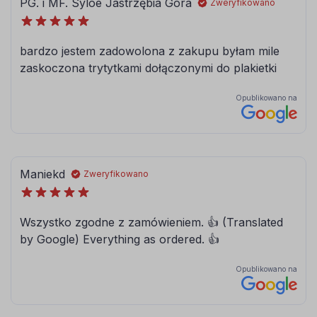
062
063
jasny
pastelowy
zielony
zielony
066
613
ciemny
lesny-zielony
turkusowy
080
081