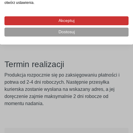
otwórz ustawienia.
farbami o wysokiej zawartości lateksu (np. ceramicznymi,
plamoodpornymi) zalecamy wcześniejsze
przeprowadzenie próby przyczepności. Producent nie
Akceptuj
ponosi odpowiedzialności za nieprawidłowe zastosowanie
Dostosuj
produktu. Naklejkę należy montować minimum 14 dni po
malowaniu ścian.
Termin realizacji
Produkcja rozpocznie się po zaksięgowaniu płatności i
potrwa od 2-4 dni roboczych. Następnie przesyłka
kurierska zostanie wysłana na wskazany adres, a jej
doręczenie zajmie maksymalnie 2 dni robocze od
momentu nadania.
010