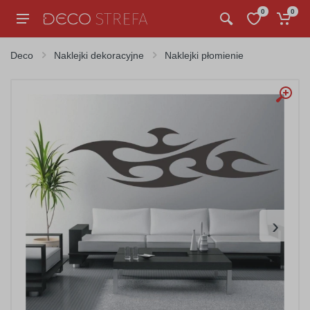
0
0
Deco
Naklejki dekoracyjne
Naklejki płomienie
›