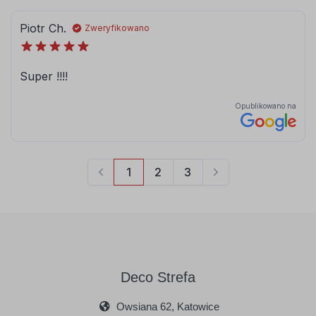
brązowy
jasny brązowy
084
086
błękitny
modrakowy-
niebieski
072
073
jasny szary
ciemny szary
Deco Strefa
Owsiana 62, Katowice
090
091