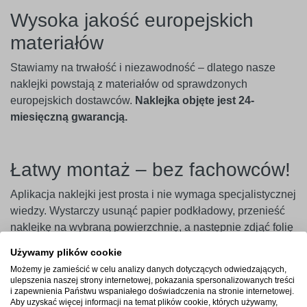
Wysoka jakość europejskich
materiałów
Stawiamy na trwałość i niezawodność – dlatego nasze
naklejki powstają z materiałów od sprawdzonych
europejskich dostawców.
Naklejka objęte jest 24-
miesięczną gwarancją.
Łatwy montaż – bez fachowców!
Aplikacja naklejki jest prosta i nie wymaga specjalistycznej
wiedzy. Wystarczy usunąć papier podkładowy, przenieść
naklejkę na wybraną powierzchnię, a następnie zdjąć folię
transportową – i gotowe. Aby uzyskać najlepszy efekt,
Używamy plików cookie
zaleca się użycie naklejki w ciągu 14 dni od zakupu.
Możemy je zamieścić w celu analizy danych dotyczących odwiedzających,
ulepszenia naszej strony internetowej, pokazania spersonalizowanych treści
Ważne
! Naklejki najlepiej przylegają do gładkich i
i zapewnienia Państwu wspaniałego doświadczenia na stronie internetowej.
Aby uzyskać więcej informacji na temat plików cookie, których używamy,
niepylących powierzchni. W przypadku ścian pokrytych