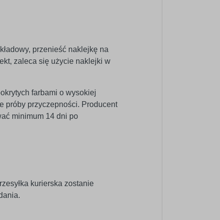
dkładowy, przenieść naklejkę na
kt, zaleca się użycie naklejki w
pokrytych farbami o wysokiej
e próby przyczepności. Producent
wać minimum 14 dni po
rzesyłka kurierska zostanie
dania.