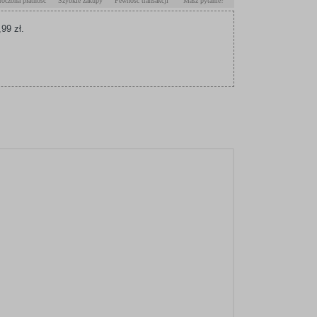
roczona płatność
Szybkie zakupy
Pewność transakcji
Masz pytanie?
99 zł.