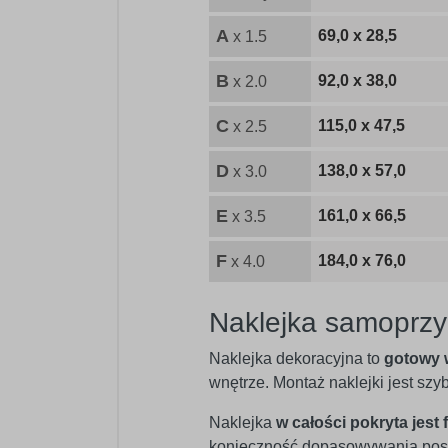
A
69,0 x 28,5
x 1.5
B
92,0 x 38,0
x 2.0
C
115,0 x 47,5
x 2.5
D
138,0 x 57,0
x 3.0
E
161,0 x 66,5
x 3.5
F
184,0 x 76,0
x 4.0
Naklejka samoprzy
Naklejka dekoracyjna to
gotowy 
wnętrze. Montaż naklejki jest sz
Naklejka
w całości pokryta jest 
konieczność dopasowywania posz