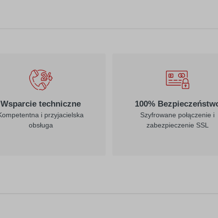
010
019
biały
ciemny żółty
022
023
jasny żółty
kremowy
Wsparcie techniczne
100% Bezpieczeństw
Kompetentna i przyjacielska
Szyfrowane połączenie i
obsługa
zabezpieczenie SSL
312
030
burgund
ciemny czerwony