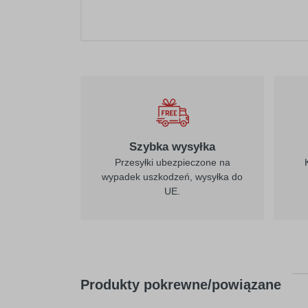
021
żółty
Szybka wysyłka
Przesyłki ubezpieczone na
wypadek uszkodzeń, wysyłka do
UE.
026
purpurowo-
czerwony
Produkty pokrewne/powiązane