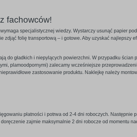
ez fachowców!
nie wymaga specjalistycznej wiedzy. Wystarczy usunąć papier po
 zdjąć folię transportową – i gotowe. Aby uzyskać najlepszy efe
egają do gładkich i niepylących powierzchni. W przypadku ścian 
znymi, plamoodpornymi) zalecamy wcześniejsze przeprowadzeni
 nieprawidłowe zastosowanie produktu. Naklejkę należy monto
ięgowaniu płatności i potrwa od 2-4 dni roboczych. Następnie p
j doręczenie zajmie maksymalnie 2 dni robocze od momentu na