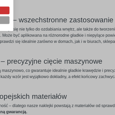
eriał – wszechstronne zastosowanie
adaje się nie tylko do ozdabiania wnętrz, ale także do tworze
 Może być aplikowana na różnorodne gładkie i niepylące powier
 Sprawdzi się idealnie zarówno w domach, jak i w biurach, skle
e – precyzyjne cięcie maszynowe
ą maszynowo, co gwarantuje idealnie gładkie krawędzie i pre
u każdy wzór jest wyjątkowo dokładny, a efekt końcowy zachwyc
opejskich materiałów
ność – dlatego nasze naklejki powstają z materiałów od spraw
zną gwarancją.