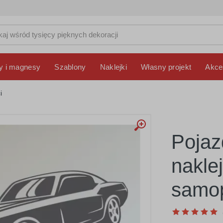
y i magnesy
Szablony
Naklejki
Własny projekt
Akce
i
Pojaz
nakle
samop