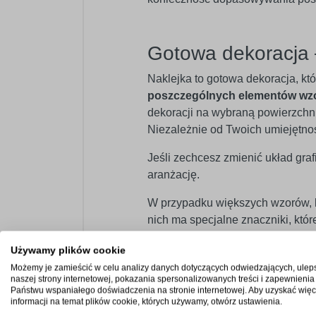
Gotowa dekoracja 
Naklejka to gotowa dekoracja, kt
poszczególnych elementów wz
dekoracji na wybraną powierzchnię
Niezależnie od Twoich umiejętno
Jeśli zechcesz zmienić układ graf
aranżację.
W przypadku większych wzorów, kt
nich ma specjalne znaczniki, kt
Używamy plików cookie
Możemy je zamieścić w celu analizy danych dotyczących odwiedzających, ulep
Szeroka paleta bar
naszej strony internetowej, pokazania spersonalizowanych treści i zapewnienia
Państwu wspaniałego doświadczenia na stronie internetowej. Aby uzyskać więc
Oferujemy paletę
60 kolorów
w we
informacji na temat plików cookie, których używamy, otwórz ustawienia.