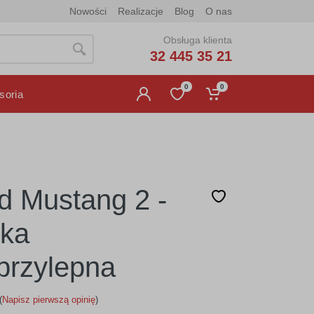
Nowości
Realizacje
Blog
O nas
Obsługa klienta
32 445 35 21
0
0
soria
d Mustang 2 -
jka
rzylepna
(
Napisz pierwszą opinię
)