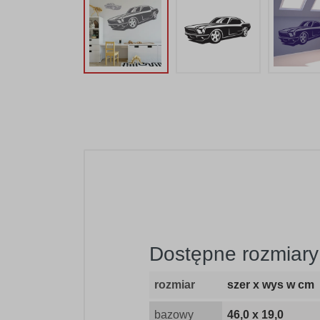
Dostępne rozmiary 
rozmiar
szer x wys w cm
bazowy
46,0 x 19,0