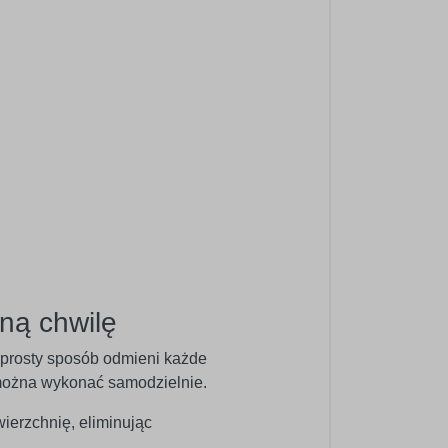
ną chwilę
w prosty sposób odmieni każde
ć można wykonać samodzielnie.
wierzchnię, eliminując