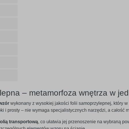
lepna – metamorfoza wnętrza w jed
wzór
wykonany z wysokiej jakości folii samoprzylepnej, który 
ybki i prosty – nie wymaga specjalistycznych narzędzi, a całoś
folią transportową
, co ułatwia jej przenoszenie na wybraną po
czególnych elementów wzoru na ścianie.