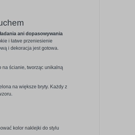
ruchem
ładania ani dopasowywania
bkie i łatwe przeniesienie
ową i dekoracja jest gotowa.
o na ścianie, tworząc unikalną
elona na większe bryty. Każdy z
wzoru.
wać kolor naklejki do stylu