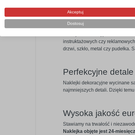
swojego wnętrza.
Akceptuj
Profesjonalny mat
Dostosuj
Naklejka dekoracyjna doskonale n
instruktażowych czy reklamowych.
drzwi, szkło, metal czy pudełka.
Perfekcyjne detal
Naklejki dekoracyjne wycinane s
najmniejszych detali. Dzięki tem
Wysoka jakość eur
Stawiamy na trwałość i niezawod
Naklejka objęte jest 24-miesięc