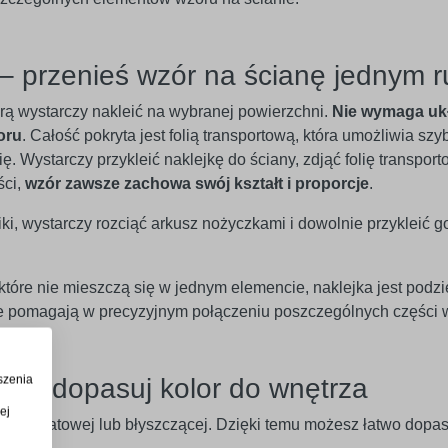
– przenieś wzór na ścianę jednym 
órą wystarczy nakleić na wybranej powierzchni.
Nie wymaga uk
oru
. Całość pokryta jest folią transportową, która umożliwia szy
. Wystarczy przykleić naklejkę do ściany, zdjąć folię transport
ści,
wzór zawsze zachowa swój kształt i proporcje
.
iki, wystarczy rozciąć arkusz nożyczkami i dowolnie przykleić g
óre nie mieszczą się w jednym elemencie, naklejka jest podzi
óre pomagają w precyzyjnym połączeniu poszczególnych części 
szenia
w – dopasuj kolor do wnętrza
ej
rsji matowej lub błyszczącej. Dzięki temu możesz łatwo dopaso