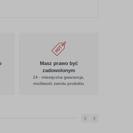
020
pośredni-żółty
025
cytrynowy
o
Masz prawo być
zadowolonym
24 - miesięczna gwarancja,
możliwość zwrotu produktu
031
czerwony