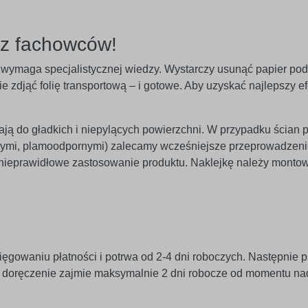
ez fachowców!
nie wymaga specjalistycznej wiedzy. Wystarczy usunąć papier po
 zdjąć folię transportową – i gotowe. Aby uzyskać najlepszy efe
egają do gładkich i niepylących powierzchni. W przypadku ścian 
znymi, plamoodpornymi) zalecamy wcześniejsze przeprowadzeni
 nieprawidłowe zastosowanie produktu. Naklejkę należy monto
ięgowaniu płatności i potrwa od 2-4 dni roboczych. Następnie p
j doręczenie zajmie maksymalnie 2 dni robocze od momentu na