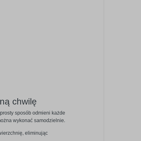
ną chwilę
w prosty sposób odmieni każde
ć można wykonać samodzielnie.
wierzchnię, eliminując