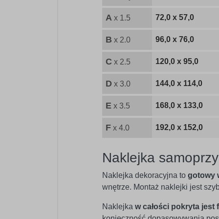
A
72,0 x 57,0
x 1.5
B
96,0 x 76,0
x 2.0
C
120,0 x 95,0
x 2.5
D
144,0 x 114,0
x 3.0
E
168,0 x 133,0
x 3.5
F
192,0 x 152,0
x 4.0
Naklejka samoprzy
Naklejka dekoracyjna to
gotowy 
wnętrze. Montaż naklejki jest sz
Naklejka
w całości pokryta jest 
konieczność dopasowywania posz