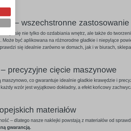
eriał – wszechstronne zastosowanie
adaje się nie tylko do ozdabiania wnętrz, ale także do tworze
 Może być aplikowana na różnorodne gładkie i niepylące powier
 Sprawdzi się idealnie zarówno w domach, jak i w biurach, skle
e – precyzyjne cięcie maszynowe
ą maszynowo, co gwarantuje idealnie gładkie krawędzie i pre
u każdy wzór jest wyjątkowo dokładny, a efekt końcowy zachwyc
opejskich materiałów
ność – dlatego nasze naklejki powstają z materiałów od spraw
zną gwarancją.