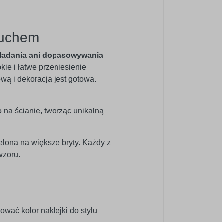
ruchem
ładania ani dopasowywania
bkie i łatwe przeniesienie
ową i dekoracja jest gotowa.
o na ścianie, tworząc unikalną
elona na większe bryty. Każdy z
wzoru.
wać kolor naklejki do stylu