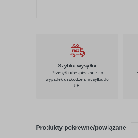
021
żółty
Szybka wysyłka
Przesyłki ubezpieczone na
wypadek uszkodzeń, wysyłka do
UE.
026
purpurowo-
czerwony
Produkty pokrewne/powiązane