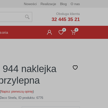
Nowości
Realizacje
Blog
O nas
Obsługa klienta
32 445 35 21
0
0
soria
 944 naklejka
rzylepna
(
Napisz pierwszą opinię
)
Deco Strefa
,
ID produktu: 6776