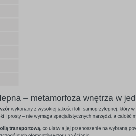
lepna – metamorfoza wnętrza w jed
wzór
wykonany z wysokiej jakości folii samoprzylepnej, który 
ybki i prosty – nie wymaga specjalistycznych narzędzi, a całoś
folią transportową
, co ułatwia jej przenoszenie na wybraną po
czególnych elementów wzoru na ścianie.