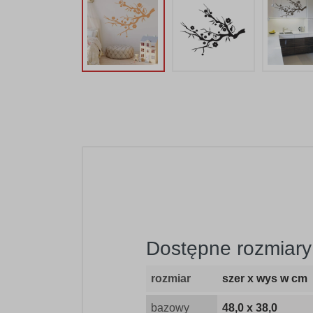
Dostępne rozmiary 
rozmiar
szer x wys w cm
bazowy
48,0 x 38,0