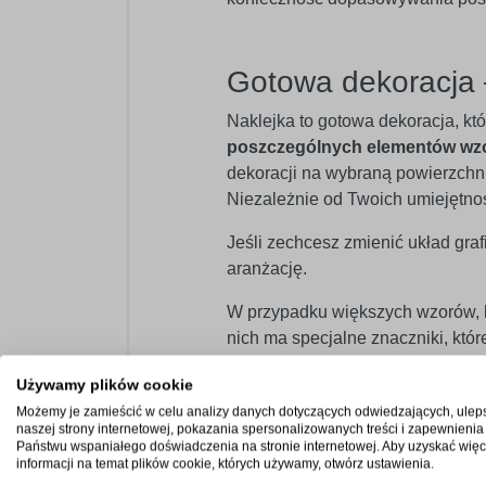
Gotowa dekoracja 
Naklejka to gotowa dekoracja, kt
poszczególnych elementów wz
dekoracji na wybraną powierzchnię
Niezależnie od Twoich umiejętno
Jeśli zechcesz zmienić układ graf
aranżację.
W przypadku większych wzorów, kt
nich ma specjalne znaczniki, kt
Używamy plików cookie
Możemy je zamieścić w celu analizy danych dotyczących odwiedzających, ulep
Szeroka paleta bar
naszej strony internetowej, pokazania spersonalizowanych treści i zapewnienia
Państwu wspaniałego doświadczenia na stronie internetowej. Aby uzyskać więc
Oferujemy paletę
60 kolorów
w we
informacji na temat plików cookie, których używamy, otwórz ustawienia.