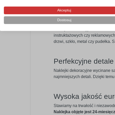
swojego wnętrza.
Akceptuj
Profesjonalny mat
Dostosuj
Naklejka dekoracyjna doskonale n
instruktażowych czy reklamowych.
drzwi, szkło, metal czy pudełka.
Perfekcyjne detal
Naklejki dekoracyjne wycinane s
najmniejszych detali. Dzięki tem
Wysoka jakość eur
Stawiamy na trwałość i niezawod
Naklejka objęte jest 24-miesięc