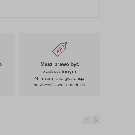
020
pośredni-żółty
025
cytrynowy
o
Masz prawo być
zadowolonym
24 - miesięczna gwarancja,
możliwość zwrotu produktu
031
czerwony