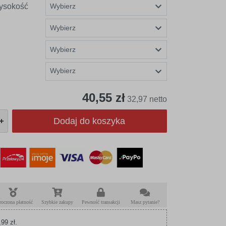
ysokość
Wybierz
40,55 zł
32,97 netto
Dodaj do koszyka
roczona płatność
Szybkie zakupy
Pewność transakcji
Masz pytanie?
99 zł.