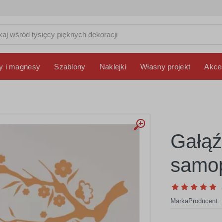
y i magnesy
Szablony
Naklejki
Własny projekt
Akce
Gałąź
samop
Marka
Producent: