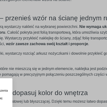
– przenieś wzór na ścianę jednym 
órą wystarczy nakleić na wybranej powierzchni.
Nie wymaga uk
oru
. Całość pokryta jest folią transportową, która umożliwia szy
. Wystarczy przykleić naklejkę do ściany, zdjąć folię transport
ści,
wzór zawsze zachowa swój kształt i proporcje
.
iki, wystarczy rozciąć arkusz nożyczkami i dowolnie przykleić g
óre nie mieszczą się w jednym elemencie, naklejka jest podzi
óre pomagają w precyzyjnym połączeniu poszczególnych części 
szenia
w – dopasuj kolor do wnętrza
ej
rsji matowej lub błyszczącej. Dzięki temu możesz łatwo dopaso