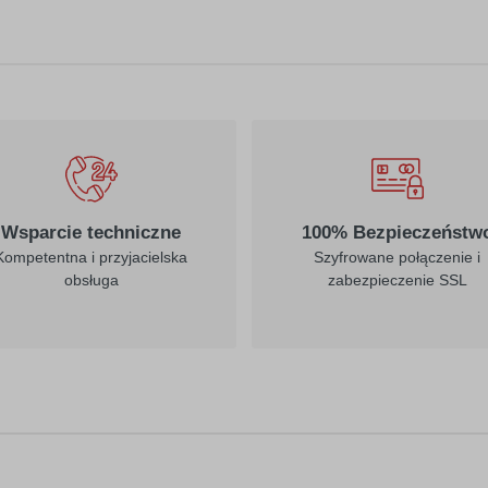
010
019
biały
ciemny żółty
022
023
jasny żółty
kremowy
Wsparcie techniczne
100% Bezpieczeństw
Kompetentna i przyjacielska
Szyfrowane połączenie i
obsługa
zabezpieczenie SSL
312
030
burgund
ciemny czerwony