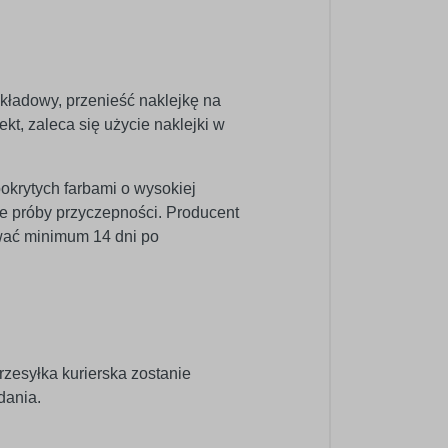
dkładowy, przenieść naklejkę na
kt, zaleca się użycie naklejki w
pokrytych farbami o wysokiej
e próby przyczepności. Producent
wać minimum 14 dni po
rzesyłka kurierska zostanie
dania.