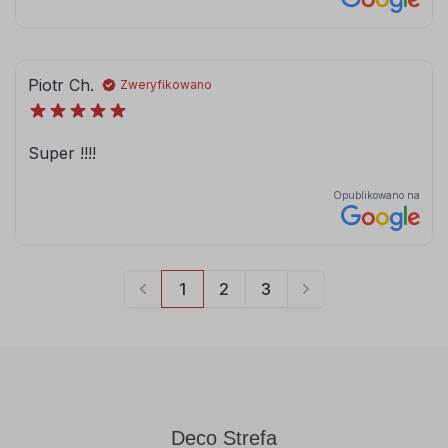
090
091
srebrny
złoty
Deco Strefa