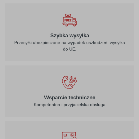
010
biały
Szybka wysyłka
Przesyłki ubezpieczone na wypadek uszkodzeń, wysyłka
do UE.
021
022
żółty
jasny żółty
026
312
Wsparcie techniczne
purpurowo-
burgund
Kompetentna i przyjacielska obsługa
czerwony