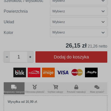
Szerokość / Wysokość
Powierzchnia
Układ
Wybierz
Kolor
26,15 zł
21,26 netto
Dodaj do koszyka
Bezpieczny transport
Odroczona płatność
Szybkie zakupy
Pewność transakcji
Masz pytanie?
Wysyłka od 16,99 zł.