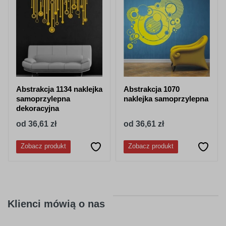
niebieski
niebieski
062
063
jasny
pastelowy
zielony
zielony
Abstrakcja 1134 naklejka
Abstrakcja 1070
samoprzylepna
naklejka samoprzylepna
dekoracyjna
od 36,61 zł
od 36,61 zł
Zobacz produkt
Zobacz produkt
066
613
ciemny
lesny-zielony
turkusowy
Klienci mówią o nas