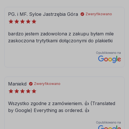
080
081
brązowy
jasny brązowy
084
086
błękitny
modrakowy-
niebieski
072
073
jasny szary
ciemny szary