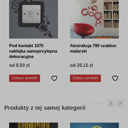
050
518
granatowy
stalowy-
niebieski
Pod kontakt 1075
Abstrakcja 790 szablon
naklejka samoprzylepna
malarski
dekoracyjna
od 8,50 zł
od 26,15 zł
052
053
Zobacz produkt
Zobacz produkt
lazurowy
jasny niebieski
Produkty z tej samej kategorii
056
057
pastelowy-
drogowy-