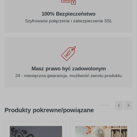
032
034
100% Bezpieczeństwo
jasny
pomarańczowy
Szyfrowane połączenie i zabezpieczenie SSL
czerwony
040
041
ciemny
różowy
Masz prawo być zadowolonym
fioletowy
24 - miesięczna gwarancja, możliwość zwrotu produktu
Produkty pokrewne/powiązane
404
045
purpurowy
jasno różowy