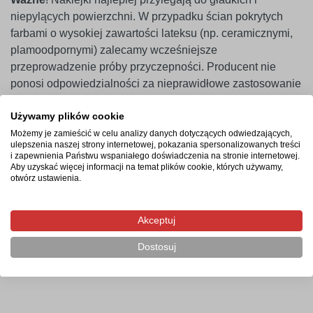
niepylących powierzchni. W przypadku ścian pokrytych
farbami o wysokiej zawartości lateksu (np. ceramicznymi,
plamoodpornymi) zalecamy wcześniejsze
przeprowadzenie próby przyczepności. Producent nie
ponosi odpowiedzialności za nieprawidłowe zastosowanie
produktu. Naklejkę należy montować minimum 14 dni po
Używamy plików cookie
malowaniu ścian.
Możemy je zamieścić w celu analizy danych dotyczących odwiedzających,
ulepszenia naszej strony internetowej, pokazania spersonalizowanych treści
i zapewnienia Państwu wspaniałego doświadczenia na stronie internetowej.
Termin realizacji
Aby uzyskać więcej informacji na temat plików cookie, których używamy,
otwórz ustawienia.
Produkcja rozpocznie się po zaksięgowaniu płatności i
potrwa od 2-4 dni roboczych. Następnie przesyłka
Akceptuj
kurierska zostanie wysłana na wskazany adres, a jej
doręczenie zajmie maksymalnie 2 dni robocze od
Dostosuj
momentu nadania.