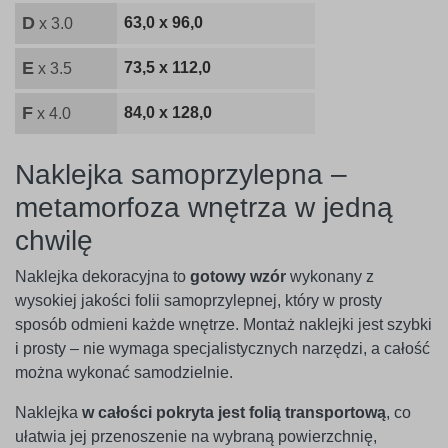
D
63,0 x 96,0
x 3.0
E
73,5 x 112,0
x 3.5
F
84,0 x 128,0
x 4.0
Naklejka samoprzylepna –
metamorfoza wnętrza w jedną
chwilę
Naklejka dekoracyjna to
gotowy wzór
wykonany z
wysokiej jakości folii samoprzylepnej, który w prosty
sposób odmieni każde wnętrze. Montaż naklejki jest szybki
i prosty – nie wymaga specjalistycznych narzędzi, a całość
można wykonać samodzielnie.
Naklejka
w całości pokryta jest folią transportową
, co
ułatwia jej przenoszenie na wybraną powierzchnię,