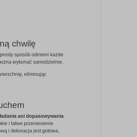
ną chwilę
w prosty sposób odmieni każde
ć można wykonać samodzielnie.
wierzchnię, eliminując
ruchem
ładania ani dopasowywania
bkie i łatwe przeniesienie
ową i dekoracja jest gotowa.