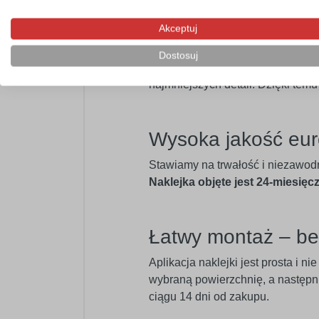
Akceptuj
Perfekcyjne detal
Dostosuj
Naklejki dekoracyjne wycinane s
najmniejszych detali. Dzięki tem
Wysoka jakość eur
Stawiamy na trwałość i niezawod
Naklejka objęte jest 24-miesięc
Łatwy montaż – b
Aplikacja naklejki jest prosta i 
wybraną powierzchnię, a następnie
ciągu 14 dni od zakupu.