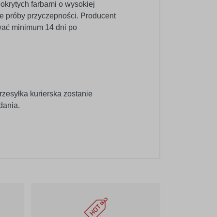
pokrytych farbami o wysokiej
e próby przyczepności. Producent
wać minimum 14 dni po
rzesyłka kurierska zostanie
dania.
020
pośredni-żółty