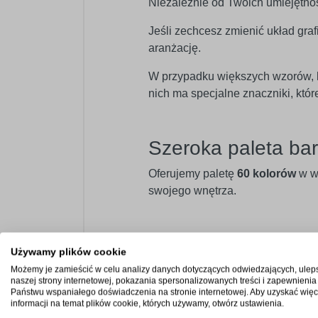
Niezależnie od Twoich umiejętno
Jeśli zechcesz zmienić układ graf
aranżację.
W przypadku większych wzorów, kt
nich ma specjalne znaczniki, kt
Szeroka paleta bar
Oferujemy paletę
60 kolorów
w we
swojego wnętrza.
Profesjonalny mat
Używamy plików cookie
Możemy je zamieścić w celu analizy danych dotyczących odwiedzających, ulep
Naklejka dekoracyjna doskonale n
naszej strony internetowej, pokazania spersonalizowanych treści i zapewnienia
instruktażowych czy reklamowych.
Państwu wspaniałego doświadczenia na stronie internetowej. Aby uzyskać więc
informacji na temat plików cookie, których używamy, otwórz ustawienia.
drzwi, szkło, metal czy pudełka.