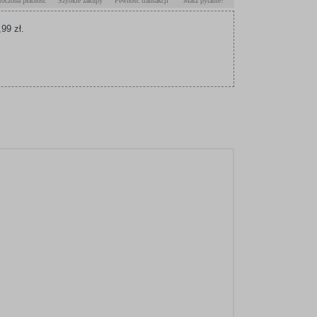
roczona płatność
Szybkie zakupy
Pewność transakcji
Masz pytanie?
99 zł.