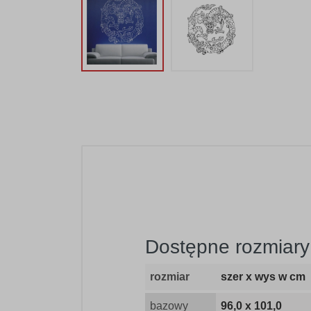
Dostępne rozmiary 
rozmiar
szer x wys w cm
bazowy
96,0 x 101,0