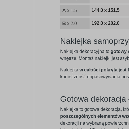
A
144,0 x 151,5
x 1.5
B
192,0 x 202,0
x 2.0
Naklejka samoprzy
Naklejka dekoracyjna to
gotowy 
wnętrze. Montaż naklejki jest sz
Naklejka
w całości pokryta jest 
konieczność dopasowywania posz
Gotowa dekoracja 
Naklejka to gotowa dekoracja, kt
poszczególnych elementów wz
dekoracji na wybraną powierzchnię