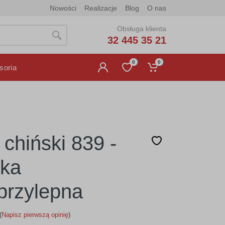
Nowości
Realizacje
Blog
O nas
Obsługa klienta
32 445 35 21
0
0
soria
chiński 839 -
jka
rzylepna
(
Napisz pierwszą opinię
)