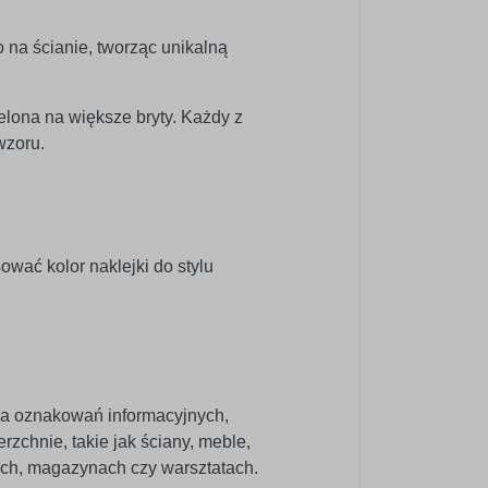
o na ścianie, tworząc unikalną
elona na większe bryty. Każdy z
wzoru.
wać kolor naklejki do stylu
nia oznakowań informacyjnych,
zchnie, takie jak ściany, meble,
pach, magazynach czy warsztatach.