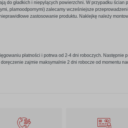
egają do gładkich i niepylących powierzchni. W przypadku ścian 
znymi, plamoodpornymi) zalecamy wcześniejsze przeprowadzeni
 nieprawidłowe zastosowanie produktu. Naklejkę należy monto
ięgowaniu płatności i potrwa od 2-4 dni roboczych. Następnie p
j doręczenie zajmie maksymalnie 2 dni robocze od momentu na
010
019
biały
ciemny żółty