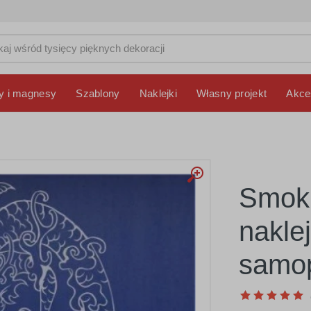
y i magnesy
Szablony
Naklejki
Własny projekt
Akce
Smok 
nakle
samop