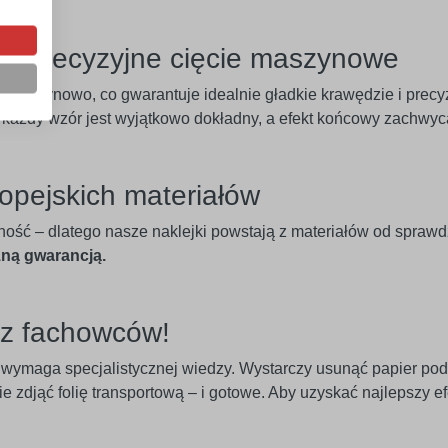
e – precyzyjne cięcie maszynowe
ą maszynowo, co gwarantuje idealnie gładkie krawędzie i pre
u każdy wzór jest wyjątkowo dokładny, a efekt końcowy zachwyc
opejskich materiałów
ność – dlatego nasze naklejki powstają z materiałów od spraw
zną gwarancją.
ez fachowców!
nie wymaga specjalistycznej wiedzy. Wystarczy usunąć papier po
 zdjąć folię transportową – i gotowe. Aby uzyskać najlepszy efe