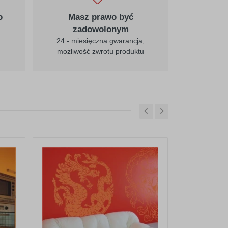
025
cytrynowy
o
Masz prawo być
zadowolonym
24 - miesięczna gwarancja,
możliwość zwrotu produktu
031
czerwony
036
pastelowy-
pomarańczowy