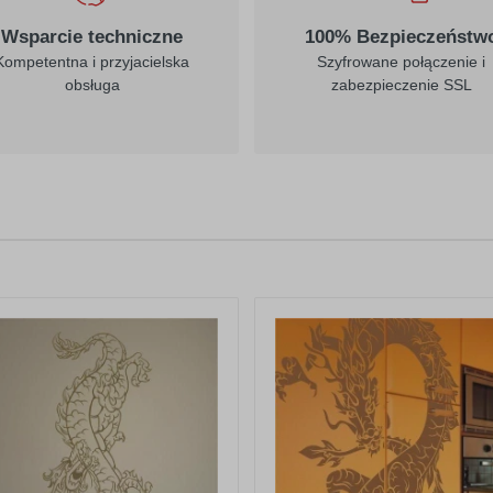
022
023
jasny żółty
kremowy
Wsparcie techniczne
100% Bezpieczeństw
Kompetentna i przyjacielska
Szyfrowane połączenie i
obsługa
zabezpieczenie SSL
312
030
burgund
ciemny czerwony
034
035
pomarańczowy
jasny
pomarańczowy