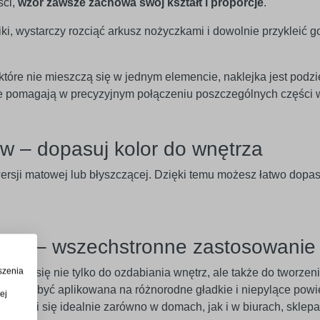
ści,
wzór zawsze zachowa swój kształt i proporcje
.
iki, wystarczy rozciąć arkusz nożyczkami i dowolnie przykleić g
óre nie mieszczą się w jednym elemencie, naklejka jest podzi
óre pomagają w precyzyjnym połączeniu poszczególnych części 
w – dopasuj kolor do wnętrza
rsji matowej lub błyszczącej. Dzięki temu możesz łatwo dopaso
eriał – wszechstronne zastosowanie
szenia
adaje się nie tylko do ozdabiania wnętrz, ale także do tworze
 Może być aplikowana na różnorodne gładkie i niepylące powier
ej
 Sprawdzi się idealnie zarówno w domach, jak i w biurach, skle