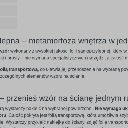
lepna – metamorfoza wnętrza w jed
wzór
wykonany z wysokiej jakości folii samoprzylepnej, który 
ybki i prosty – nie wymaga specjalistycznych narzędzi, a całoś
folią transportową
, co ułatwia jej przenoszenie na wybraną po
czególnych elementów wzoru na ścianie.
– przenieś wzór na ścianę jednym 
órą wystarczy nakleić na wybranej powierzchni.
Nie wymaga uk
oru
. Całość pokryta jest folią transportową, która umożliwia szy
. Wystarczy przykleić naklejkę do ściany, zdjąć folię transport