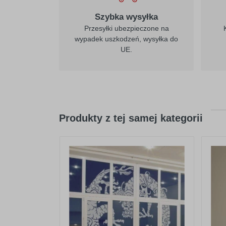
021
żółty
Szybka wysyłka
Przesyłki ubezpieczone na
wypadek uszkodzeń, wysyłka do
UE.
026
purpurowo-
czerwony
Produkty z tej samej kategorii
032
jasny czerwony