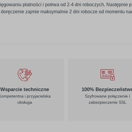
ięgowaniu płatności i potrwa od 2-4 dni roboczych. Następnie p
j doręczenie zajmie maksymalnie 2 dni robocze od momentu na
010
019
biały
ciemny żółty
022
023
jasny żółty
kremowy
Wsparcie techniczne
100% Bezpieczeństw
Kompetentna i przyjacielska
Szyfrowane połączenie i
obsługa
zabezpieczenie SSL
312
030
burgund
ciemny czerwony