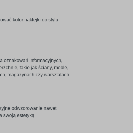
wać kolor naklejki do stylu
nia oznakowań informacyjnych,
zchnie, takie jak ściany, meble,
pach, magazynach czy warsztatach.
cyzyjne odwzorowanie nawet
a swoją estetyką.