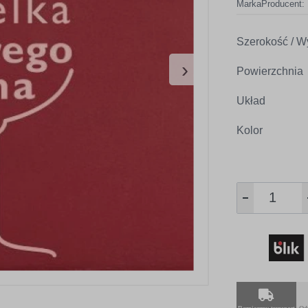
Marka
Producent:
Szerokość / W
›
Powierzchnia
Układ
Kolor