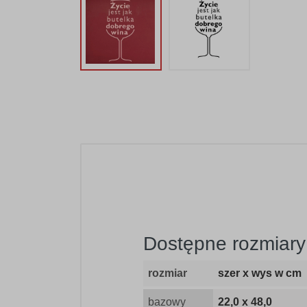
Dostępne rozmiary 
rozmiar
szer x wys w cm
bazowy
22,0 x 48,0