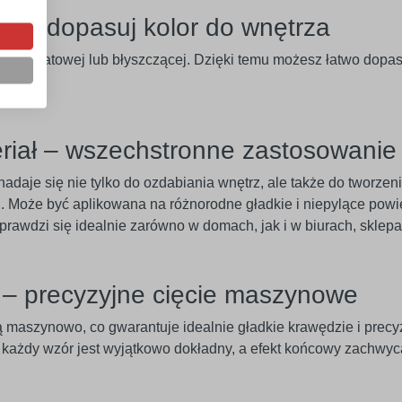
w – dopasuj kolor do wnętrza
rsji matowej lub błyszczącej. Dzięki temu możesz łatwo dopaso
eriał – wszechstronne zastosowanie
adaje się nie tylko do ozdabiania wnętrz, ale także do tworze
 Może być aplikowana na różnorodne gładkie i niepylące powier
 Sprawdzi się idealnie zarówno w domach, jak i w biurach, skle
e – precyzyjne cięcie maszynowe
ą maszynowo, co gwarantuje idealnie gładkie krawędzie i pre
u każdy wzór jest wyjątkowo dokładny, a efekt końcowy zachwyc