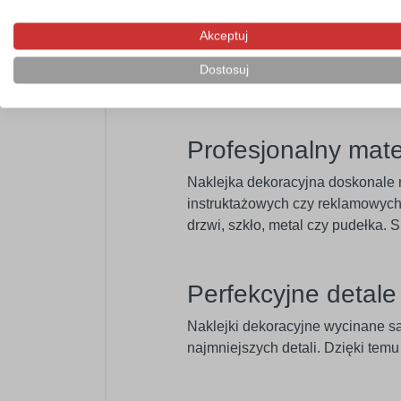
Szeroka paleta bar
Akceptuj
Oferujemy paletę
60 kolorów
w we
Dostosuj
swojego wnętrza.
Profesjonalny mat
Naklejka dekoracyjna doskonale n
instruktażowych czy reklamowych.
drzwi, szkło, metal czy pudełka.
Perfekcyjne detal
Naklejki dekoracyjne wycinane s
najmniejszych detali. Dzięki tem