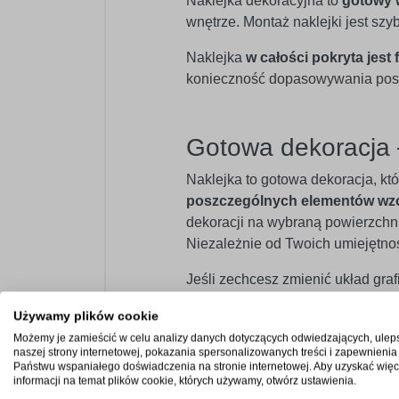
Naklejka dekoracyjna to
gotowy 
wnętrze. Montaż naklejki jest sz
Naklejka
w całości pokryta jest 
konieczność dopasowywania posz
Gotowa dekoracja 
Naklejka to gotowa dekoracja, kt
poszczególnych elementów wz
dekoracji na wybraną powierzchnię
Niezależnie od Twoich umiejętno
Jeśli zechcesz zmienić układ graf
aranżację.
Używamy plików cookie
W przypadku większych wzorów, kt
Możemy je zamieścić w celu analizy danych dotyczących odwiedzających, ulep
naszej strony internetowej, pokazania spersonalizowanych treści i zapewnienia
nich ma specjalne znaczniki, kt
Państwu wspaniałego doświadczenia na stronie internetowej. Aby uzyskać więc
informacji na temat plików cookie, których używamy, otwórz ustawienia.