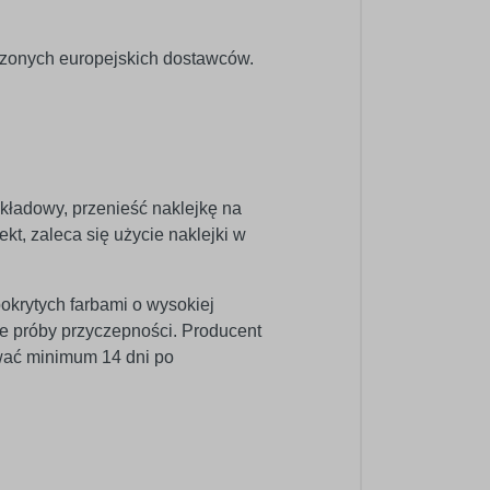
dzonych europejskich dostawców.
dkładowy, przenieść naklejkę na
kt, zaleca się użycie naklejki w
pokrytych farbami o wysokiej
e próby przyczepności. Producent
wać minimum 14 dni po