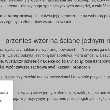
wzór
wykonany z wysokiej jakości folii samoprzylepnej, który 
ybki i prosty – nie wymaga specjalistycznych narzędzi, a całoś
folią transportową
, co ułatwia jej przenoszenie na wybraną po
czególnych elementów wzoru na ścianie.
– przenieś wzór na ścianę jednym 
órą wystarczy nakleić na wybranej powierzchni.
Nie wymaga uk
oru
. Całość pokryta jest folią transportową, która umożliwia szy
. Wystarczy przykleić naklejkę do ściany, zdjąć folię transport
ści,
wzór zawsze zachowa swój kształt i proporcje
.
iki, wystarczy rozciąć arkusz nożyczkami i dowolnie przykleić g
óre nie mieszczą się w jednym elemencie, naklejka jest podzi
szenia
óre pomagają w precyzyjnym połączeniu poszczególnych części 
ej