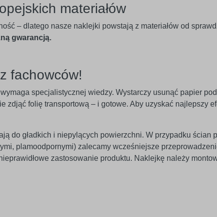
opejskich materiałów
ność – dlatego nasze naklejki powstają z materiałów od spraw
zną gwarancją.
ez fachowców!
nie wymaga specjalistycznej wiedzy. Wystarczy usunąć papier po
 zdjąć folię transportową – i gotowe. Aby uzyskać najlepszy efe
egają do gładkich i niepylących powierzchni. W przypadku ścian 
znymi, plamoodpornymi) zalecamy wcześniejsze przeprowadzeni
 nieprawidłowe zastosowanie produktu. Naklejkę należy monto