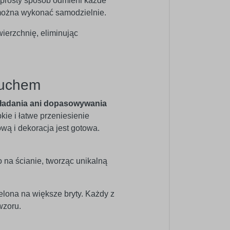
w prosty sposób odmieni każde
ć można wykonać samodzielnie.
wierzchnię, eliminując
ruchem
ładania ani dopasowywania
bkie i łatwe przeniesienie
ową i dekoracja jest gotowa.
o na ścianie, tworząc unikalną
elona na większe bryty. Każdy z
wzoru.