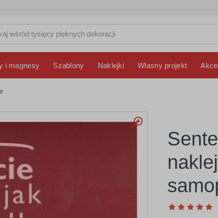
y i magnesy
Szablony
Naklejki
Własny projekt
Akce
e
Sente
nakle
samop