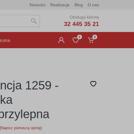
Nowości
Realizacje
Blog
O nas
Obsługa klienta
32 445 35 21
0
0
soria
ncja 1259 -
jka
rzylepna
(
Napisz pierwszą opinię
)