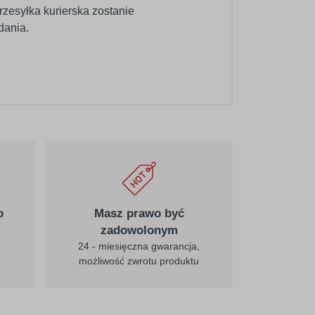
rzesyłka kurierska zostanie
dania.
020
pośredni-żółty
025
cytrynowy
o
Masz prawo być
zadowolonym
24 - miesięczna gwarancja,
możliwość zwrotu produktu
031
czerwony