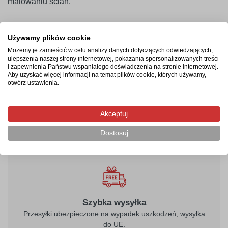
malowaniu ścian.
Termin realizacji
Używamy plików cookie
Możemy je zamieścić w celu analizy danych dotyczących odwiedzających,
Produkcja rozpocznie się po zaksięgowaniu płatności i
ulepszenia naszej strony internetowej, pokazania spersonalizowanych treści
i zapewnienia Państwu wspaniałego doświadczenia na stronie internetowej.
potrwa od 2-4 dni roboczych. Następnie przesyłka
Aby uzyskać więcej informacji na temat plików cookie, których używamy,
kurierska zostanie wysłana na wskazany adres, a jej
otwórz ustawienia.
doręczenie zajmie maksymalnie 2 dni robocze od
momentu nadania.
Akceptuj
Dostosuj
Szybka wysyłka
Przesyłki ubezpieczone na wypadek uszkodzeń, wysyłka
do UE.