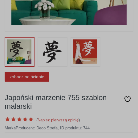
zobacz na ścianie
Japoński marzenie 755 szablon
malarski
(
Napisz pierwszą opinię
)
Marka
Producent:
Deco Strefa
,
ID produktu: 744