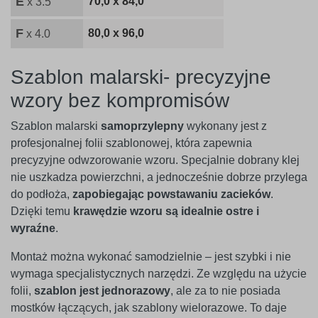
E
70,0 x 84,0
x 3.5
F
80,0 x 96,0
x 4.0
Szablon malarski- precyzyjne
wzory bez kompromisów
Szablon malarski
samoprzylepny
wykonany jest z
profesjonalnej folii szablonowej, która zapewnia
precyzyjne odwzorowanie wzoru. Specjalnie dobrany klej
nie uszkadza powierzchni, a jednocześnie dobrze przylega
do podłoża,
zapobiegając powstawaniu zacieków
.
Dzięki temu
krawędzie wzoru są idealnie ostre i
wyraźne
.
Montaż można wykonać samodzielnie – jest szybki i nie
wymaga specjalistycznych narzędzi. Ze względu na użycie
folii,
szablon jest jednorazowy
, ale za to nie posiada
mostków łączących, jak szablony wielorazowe. To daje