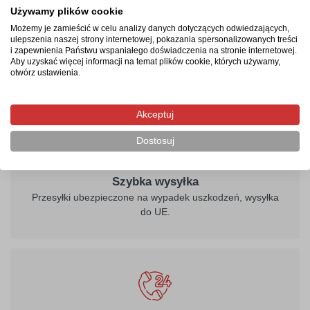
potrwa od 2-4 dni roboczych. Następnie przesyłka
Używamy plików cookie
kurierska zostanie wysłana na wskazany adres, a jej
Możemy je zamieścić w celu analizy danych dotyczących odwiedzających,
doręczenie zajmie maksymalnie 2 dni robocze od
ulepszenia naszej strony internetowej, pokazania spersonalizowanych treści
i zapewnienia Państwu wspaniałego doświadczenia na stronie internetowej.
momentu nadania.
Aby uzyskać więcej informacji na temat plików cookie, których używamy,
otwórz ustawienia.
Akceptuj
Dostosuj
Szybka wysyłka
Przesyłki ubezpieczone na wypadek uszkodzeń, wysyłka
do UE.