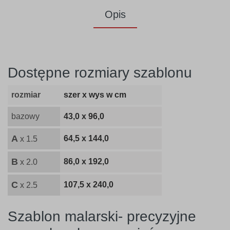
Opis
Dostępne rozmiary szablonu
rozmiar
szer x wys w cm
bazowy
43,0 x 96,0
A
64,5 x 144,0
x 1.5
B
86,0 x 192,0
x 2.0
C
107,5 x 240,0
x 2.5
Szablon malarski- precyzyjne