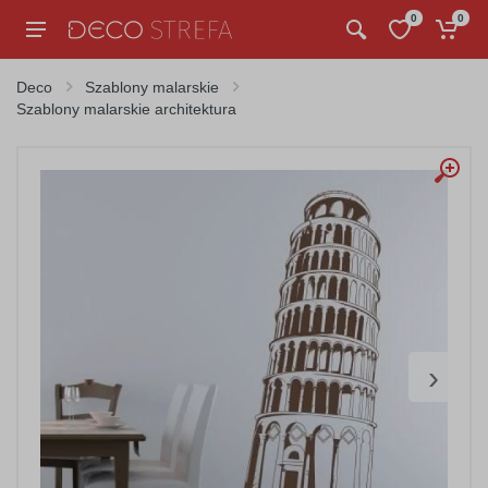
0
0
Deco
Szablony malarskie
Szablony malarskie architektura
›