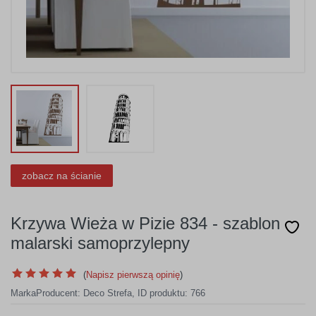
zobacz na ścianie
Krzywa Wieża w Pizie 834 - szablon
malarski samoprzylepny
(
Napisz pierwszą opinię
)
Marka
Producent:
Deco Strefa
,
ID produktu: 766