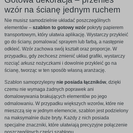
wzór na ścianę jednym ruchem
Nie musisz samodzielnie układać poszczególnych
elementów –
szablon to gotowy wzór
pokryty papierem
transportowym, który ułatwia aplikację. Wystarczy przykleić
go do ściany, pomalować sprayem lub farbą, a następnie
odkleić. Wzór zachowa swój kształt oraz proporcje. W
przypadku, gdy zechcesz zmienić układ grafiki, wystarczy
rozciąć arkusz nożyczkami i dowolnie przykleić go na
ścianę, tworząc w ten sposób własną aranżację.
Szablon samoprzylepny
nie posiada łączników
, dzięki
czemu nie wymaga żadnych poprawek ani
domalowywania brakujących elementów po jego
odmalowaniu. W przypadku większych wzorów, które nie
mieszczą się w jednym elemencie, szablon jest podzielony
na maksymalnie duże bryty. Każdy z nich posiada
specjalne znaczniki, które ułatwiają precyzyjne połączenie
poszczególnych części szablonu.