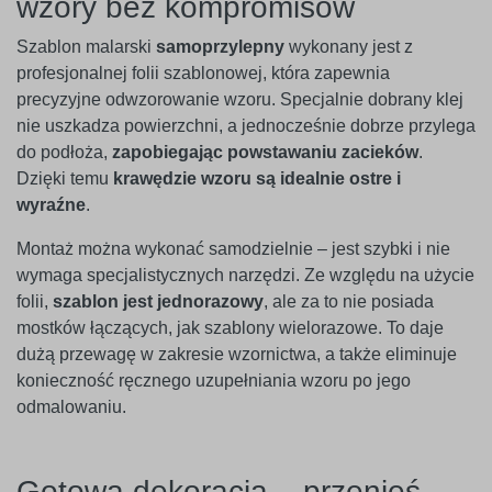
wzory bez kompromisów
Szablon malarski
samoprzylepny
wykonany jest z
profesjonalnej folii szablonowej, która zapewnia
precyzyjne odwzorowanie wzoru. Specjalnie dobrany klej
nie uszkadza powierzchni, a jednocześnie dobrze przylega
do podłoża,
zapobiegając powstawaniu zacieków
.
Dzięki temu
krawędzie wzoru są idealnie ostre i
wyraźne
.
Montaż można wykonać samodzielnie – jest szybki i nie
wymaga specjalistycznych narzędzi. Ze względu na użycie
folii,
szablon jest jednorazowy
, ale za to nie posiada
mostków łączących, jak szablony wielorazowe. To daje
dużą przewagę w zakresie wzornictwa, a także eliminuje
konieczność ręcznego uzupełniania wzoru po jego
odmalowaniu.
Gotowa dekoracja – przenieś