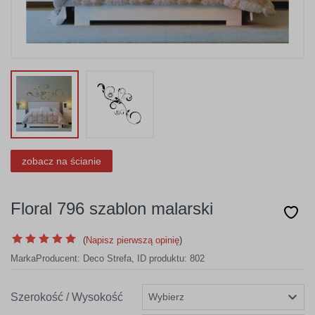
zobacz na ścianie
Floral 796 szablon malarski
(
Napisz pierwszą opinię
)
Marka
Producent:
Deco Strefa
,
ID produktu: 802
Szerokość / Wysokość