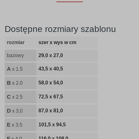
Dostępne rozmiary szablonu
rozmiar
szer x wys w cm
bazowy
29,0 x 27,0
A
43,5 x 40,5
x 1.5
B
58,0 x 54,0
x 2.0
C
72,5 x 67,5
x 2.5
D
87,0 x 81,0
x 3.0
E
101,5 x 94,5
x 3.5
F
116,0 x 108,0
x 4.0