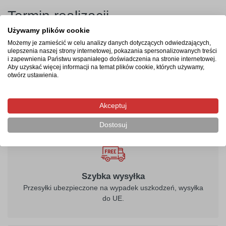
Termin realizacji
Używamy plików cookie
Produkcja rozpocznie się po zaksięgowaniu płatności i
Możemy je zamieścić w celu analizy danych dotyczących odwiedzających,
potrwa od 2-4 dni roboczych. Następnie przesyłka
ulepszenia naszej strony internetowej, pokazania spersonalizowanych treści
kurierska zostanie wysłana na wskazany adres, a jej
i zapewnienia Państwu wspaniałego doświadczenia na stronie internetowej.
Aby uzyskać więcej informacji na temat plików cookie, których używamy,
doręczenie zajmie maksymalnie 2 dni robocze od
otwórz ustawienia.
momentu nadania.
Akceptuj
Dostosuj
Szybka wysyłka
Przesyłki ubezpieczone na wypadek uszkodzeń, wysyłka
do UE.