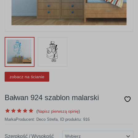
zobacz na ścianie
Bałwan 924 szablon malarski
(
Napisz pierwszą opinię
)
Marka
Producent:
Deco Strefa
,
ID produktu: 916
Szerokość / Wysokość