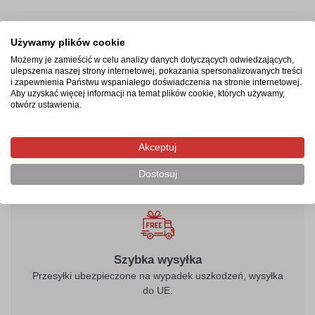
Termin realizacji
Używamy plików cookie
Możemy je zamieścić w celu analizy danych dotyczących odwiedzających,
Produkcja rozpocznie się po zaksięgowaniu płatności i
ulepszenia naszej strony internetowej, pokazania spersonalizowanych treści
potrwa od 2-4 dni roboczych. Następnie przesyłka
i zapewnienia Państwu wspaniałego doświadczenia na stronie internetowej.
Aby uzyskać więcej informacji na temat plików cookie, których używamy,
kurierska zostanie wysłana na wskazany adres, a jej
otwórz ustawienia.
doręczenie zajmie maksymalnie 2 dni robocze od
momentu nadania.
Akceptuj
Dostosuj
Szybka wysyłka
Przesyłki ubezpieczone na wypadek uszkodzeń, wysyłka
do UE.