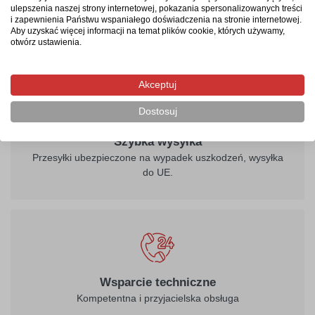
ulepszenia naszej strony internetowej, pokazania spersonalizowanych treści
Zapoznaj się z naszą ofertą i ciesz się praktyczną tablicą
i zapewnienia Państwu wspaniałego doświadczenia na stronie internetowej.
kredową wszędzie, gdzie tylko potrzebujesz!
Aby uzyskać więcej informacji na temat plików cookie, których używamy,
otwórz ustawienia.
Akceptuj
Dostosuj
Szybka wysyłka
Przesyłki ubezpieczone na wypadek uszkodzeń, wysyłka
do UE.
Wsparcie techniczne
Kompetentna i przyjacielska obsługa