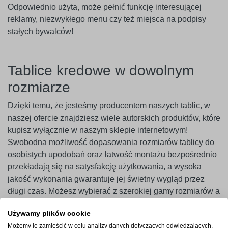
Odpowiednio użyta, może pełnić funkcję interesującej
reklamy, niezwykłego menu czy też miejsca na podpisy
stałych bywalców!
Tablice kredowe w dowolnym
rozmiarze
Dzięki temu, że jesteśmy producentem naszych tablic, w
naszej ofercie znajdziesz wiele autorskich produktów, które
kupisz wyłącznie w naszym sklepie internetowym!
Swobodna możliwość dopasowania rozmiarów tablicy do
osobistych upodobań oraz łatwość montażu bezpośrednio
przekładają się na satysfakcję użytkowania, a wysoka
jakość wykonania gwarantuje jej świetny wygląd przez
długi czas. Możesz wybierać z szerokiej gamy rozmiarów a
nawet zamówić tablicę kredową z indywidualnym
Używamy plików cookie
nadrukiem na Twoje specjalne życzenie!
Możemy je zamieścić w celu analizy danych dotyczących odwiedzających,