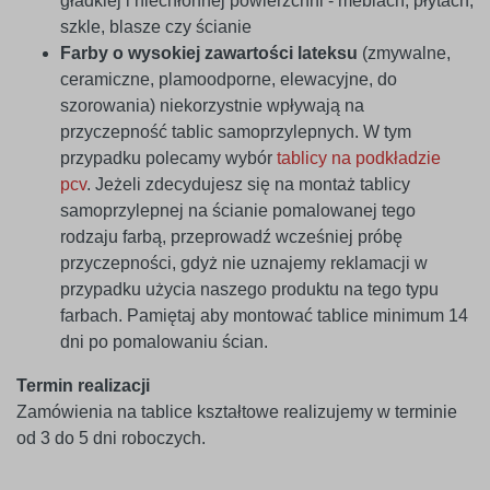
gładkiej i niechłonnej powierzchni - meblach, płytach,
szkle, blasze czy ścianie
Farby o wysokiej zawartości lateksu
(zmywalne,
ceramiczne, plamoodporne, elewacyjne, do
szorowania) niekorzystnie wpływają na
przyczepność tablic samoprzylepnych. W tym
przypadku polecamy wybór
tablicy na podkładzie
pcv
. Jeżeli zdecydujesz się na montaż tablicy
samoprzylepnej na ścianie pomalowanej tego
rodzaju farbą, przeprowadź wcześniej próbę
przyczepności, gdyż nie uznajemy reklamacji w
przypadku użycia naszego produktu na tego typu
farbach. Pamiętaj aby montować tablice minimum 14
dni po pomalowaniu ścian.
Termin realizacji
Zamówienia na tablice kształtowe realizujemy w terminie
od 3 do 5 dni roboczych.