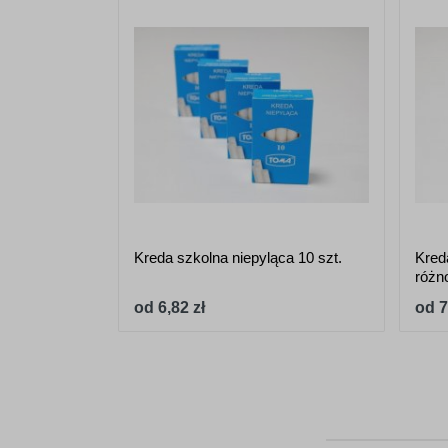
Kreda szkolna niepyląca 10 szt.
Kreda
różn
od 6,82 zł
od 7