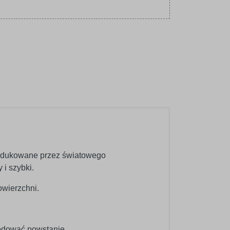
produkowane przez światowego
 i szybki.
wierzchni.
wodować powstanie