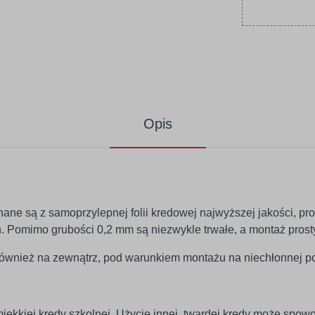
Opis
nane są z samoprzylepnej folii kredowej najwyższej jakości, 
lan. Pomimo grubości 0,2 mm są niezwykle trwałe, a montaż prosty
wnież na zewnątrz, pod warunkiem montażu na niechłonnej po
miękkiej kredy szkolnej. Użycie innej, twardej kredy może spo