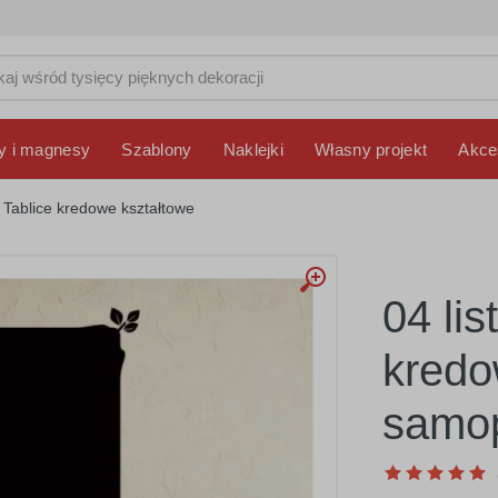
y i magnesy
Szablony
Naklejki
Własny projekt
Akce
Tablice kredowe kształtowe
04 lis
kred
samop