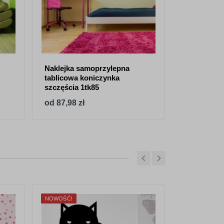
Naklejka samoprzylepna
Tablica kr
tablicowa koniczynka
samoprzyle
szczęścia 1tk85
motyle 1tk
od 87,98 zł
od 87,98 z
NOWOŚĆ!