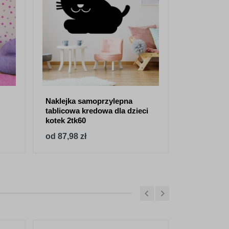
Naklejka samoprzylepna
Naklejka s
tablicowa kredowa dla dzieci
tablicowa 
kotek 2tk60
od 87,98 zł
od 87,98 z