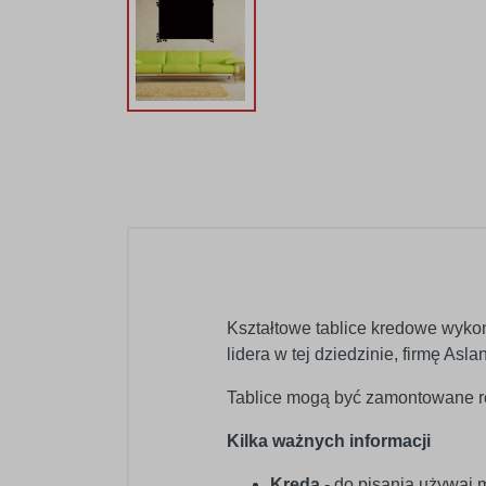
Kształtowe tablice kredowe wyko
lidera w tej dziedzinie, firmę As
Tablice mogą być zamontowane ró
Kilka ważnych informacji
Kreda
- do pisania używaj 