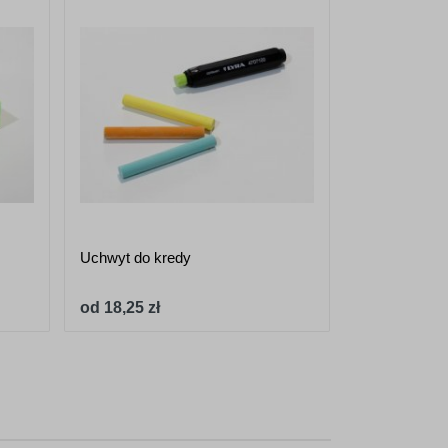
Uchwyt do kredy
Marker kredo
to291 - 8x5
od 18,25 zł
od 19,97 zł