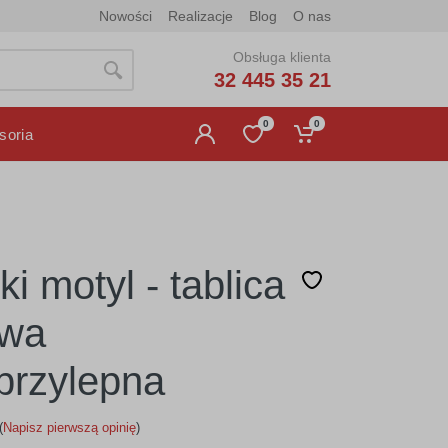
Nowości
Realizacje
Blog
O nas
Obsługa klienta
32 445 35 21
0
0
soria
tki motyl - tablica
owa
rzylepna
(
Napisz pierwszą opinię
)