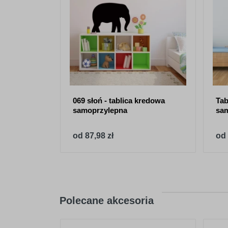
069 słoń - tablica kredowa
Tab
samoprzylepna
sa
od 87,98 zł
od 
Polecane akcesoria