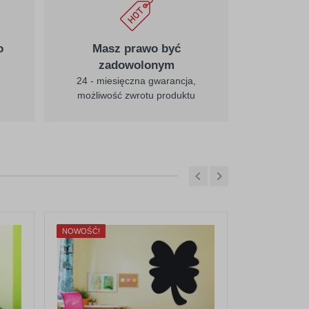
o
Masz prawo być
zadowolonym
24 - miesięczna gwarancja,
możliwość zwrotu produktu
NOWOŚĆ!
NOWOŚĆ!