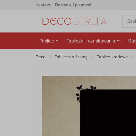
Kontakt
Dostawa i płatność
Tablice
Tabliczki i oznakowania
Mat
Deco
Tablice na ścianę
Tablice kredowe