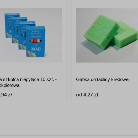
 szkolna niepyląca 10 szt. -
Gąbka do tablicy kredowej
okolorowa
,94 zł
od 4,27 zł