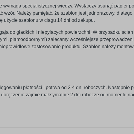
 nie wymaga specjalistycznej wiedzy. Wystarczy usunąć papier p
 wzór. Należy pamiętać, że szablon jest jednorazowy, dlatego n
ię użycie szablonu w ciągu 14 dni od zakupu.
egają do gładkich i niepylących powierzchni. W przypadku ścian
znymi, plamoodpornymi) zalecamy wcześniejsze przeprowadzeni
 nieprawidłowe zastosowanie produktu. Szablon należy monto
ięgowaniu płatności i potrwa od 2-4 dni roboczych. Następnie p
j doręczenie zajmie maksymalnie 2 dni robocze od momentu na