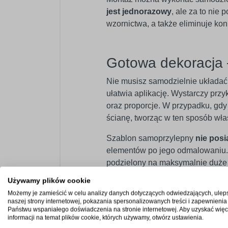
jest jednorazowy
, ale za to nie
wzornictwa, a także eliminuje k
Gotowa dekoracja 
Nie musisz samodzielnie układa
ułatwia aplikację. Wystarczy przy
oraz proporcje. W przypadku, gdy 
ścianę, tworząc w ten sposób wła
Szablon samoprzylepny
nie posi
elementów po jego odmalowaniu. 
podzielony na maksymalnie duże b
poszczególnych części szablonu.
Używamy plików cookie
Możemy je zamieścić w celu analizy danych dotyczących odwiedzających, ulep
naszej strony internetowej, pokazania spersonalizowanych treści i zapewnienia
Państwu wspaniałego doświadczenia na stronie internetowej. Aby uzyskać więc
Profesjonalny mat
informacji na temat plików cookie, których używamy, otwórz ustawienia.