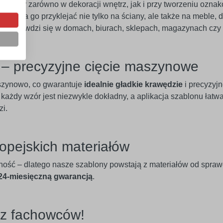
mocny zarówno w dekoracji wnętrz, jak i przy tworzeniu ozna
Można go przyklejać nie tylko na ściany, ale także na meble, dr
le sprawdzi się w domach, biurach, sklepach, magazynach czy 
e – precyzyjne cięcie maszynowe
szynowo, co gwarantuje
idealnie gładkie krawędzie
i precyzyj
 każdy wzór jest niezwykle dokładny, a aplikacja szablonu łatw
zi.
opejskich materiałów
ność – dlatego nasze szablony powstają z materiałów od spra
 24-miesięczną gwarancją
.
ez fachowców!