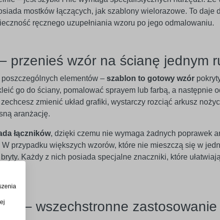
 posiada mostków łączących, jak szablony wielorazowe. To daje
onieczność ręcznego uzupełniania wzoru po jego odmalowaniu.
– przenieś wzór na ścianę jednym 
ć poszczególnych elementów –
szablon to gotowy wzór
pokryt
kleić go do ściany, pomalować sprayem lub farbą, a następnie 
zechcesz zmienić układ grafiki, wystarczy rozciąć arkusz nożyc
sną aranżację.
ada łączników
, dzięki czemu nie wymaga żadnych poprawek 
W przypadku większych wzorów, które nie mieszczą się w jedn
ryty. Każdy z nich posiada specjalne znaczniki, które ułatwiaj
szenia
ej
eriał – wszechstronne zastosowanie