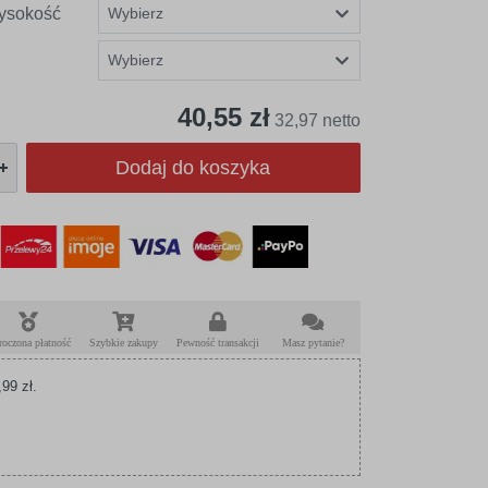
ysokość
40,55 zł
32,97 netto
Dodaj do koszyka
roczona płatność
Szybkie zakupy
Pewność transakcji
Masz pytanie?
99 zł.