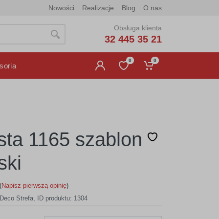
Nowości
Realizacje
Blog
O nas
Obsługa klienta
32 445 35 21
0
0
soria
ista 1165 szablon
ski
(
Napisz pierwszą opinię
)
Deco Strefa
,
ID produktu: 1304