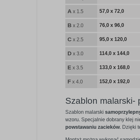
A
57,0 x 72,0
x 1.5
B
76,0 x 96,0
x 2.0
C
95,0 x 120,0
x 2.5
D
114,0 x 144,0
x 3.0
E
133,0 x 168,0
x 3.5
F
152,0 x 192,0
x 4.0
Szablon malarski-
Szablon malarski
samoprzylepn
wzoru. Specjalnie dobrany klej n
powstawaniu zacieków
. Dzięki
Montaż można wykonać samodzielni