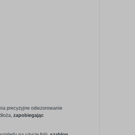
ewnia precyzyjne odwzorowanie
dłoża,
zapobiegając
zględu na użycie folii,
szablon