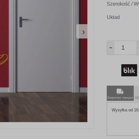
Szerokość / W
Układ
›
Bezpieczny transport
Od
Wysyłka od 16,