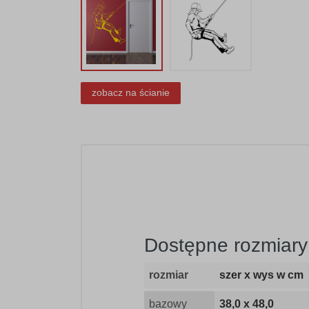
zobacz na ścianie
Dostępne rozmiary
rozmiar
szer x wys w cm
bazowy
38,0 x 48,0