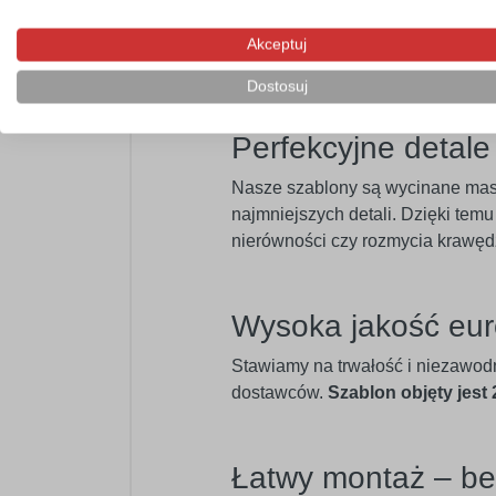
Szablon samoprzylepny będzie po
instruktażowych czy reklamowych. 
Akceptuj
niepylące powierzchnie. Doskona
Dostosuj
Perfekcyjne detal
Nasze szablony są wycinane ma
najmniejszych detali. Dzięki temu
nierówności czy rozmycia krawęd
Wysoka jakość eur
Stawiamy na trwałość i niezawod
dostawców.
Szablon objęty jest
Łatwy montaż – b