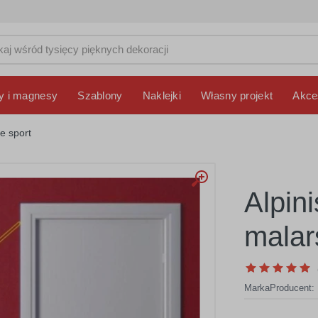
y i magnesy
Szablony
Naklejki
Własny projekt
Akce
e sport
Alpin
malar
Marka
Producent: