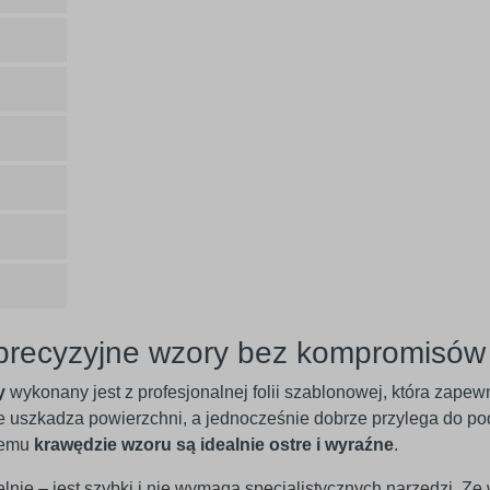
 precyzyjne wzory bez kompromisów
y
wykonany jest z profesjonalnej folii szablonowej, która zap
ie uszkadza powierzchni, a jednocześnie dobrze przylega do po
 temu
krawędzie wzoru są idealnie ostre i wyraźne
.
e – jest szybki i nie wymaga specjalistycznych narzędzi. Ze w