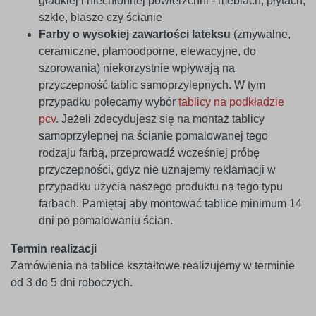
gładkiej i niechłonnej powierzchni - meblach, płytach,
szkle, blasze czy ścianie
Farby o wysokiej zawartości lateksu
(zmywalne,
ceramiczne, plamoodporne, elewacyjne, do
szorowania) niekorzystnie wpływają na
przyczepność tablic samoprzylepnych. W tym
przypadku polecamy wybór
tablicy na podkładzie
pcv
. Jeżeli zdecydujesz się na montaż tablicy
samoprzylepnej na ścianie pomalowanej tego
rodzaju farbą, przeprowadź wcześniej próbę
przyczepności, gdyż nie uznajemy reklamacji w
przypadku użycia naszego produktu na tego typu
farbach. Pamiętaj aby montować tablice minimum 14
dni po pomalowaniu ścian.
Termin realizacji
Zamówienia na tablice kształtowe realizujemy w terminie
od 3 do 5 dni roboczych.