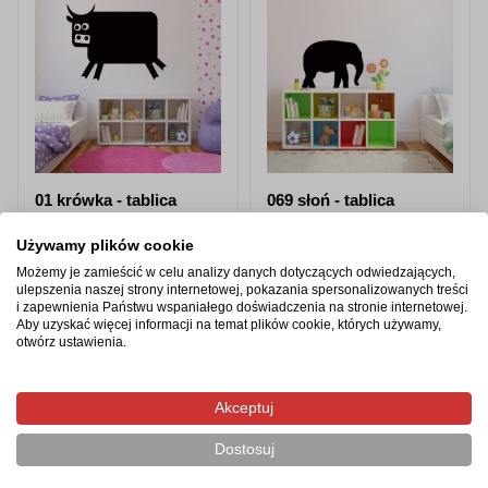
01 krówka - tablica
069 słoń - tablica
kredowa samoprzylepna
kredowa samoprzylepna
Używamy plików cookie
Możemy je zamieścić w celu analizy danych dotyczących odwiedzających,
od 87,98 zł
od 87,98 zł
ulepszenia naszej strony internetowej, pokazania spersonalizowanych treści
i zapewnienia Państwu wspaniałego doświadczenia na stronie internetowej.
Zobacz produkt
Zobacz produkt
Aby uzyskać więcej informacji na temat plików cookie, których używamy,
otwórz ustawienia.
Akceptuj
Produkty z tej samej kategorii
Dostosuj