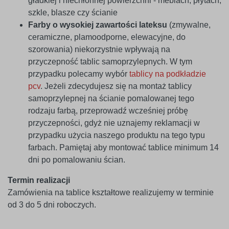
gładkiej i niechłonnej powierzchni - meblach, płytach,
szkle, blasze czy ścianie
Farby o wysokiej zawartości lateksu
(zmywalne,
ceramiczne, plamoodporne, elewacyjne, do
szorowania) niekorzystnie wpływają na
przyczepność tablic samoprzylepnych. W tym
przypadku polecamy wybór
tablicy na podkładzie
pcv
. Jeżeli zdecydujesz się na montaż tablicy
samoprzylepnej na ścianie pomalowanej tego
rodzaju farbą, przeprowadź wcześniej próbę
przyczepności, gdyż nie uznajemy reklamacji w
przypadku użycia naszego produktu na tego typu
farbach. Pamiętaj aby montować tablice minimum 14
dni po pomalowaniu ścian.
Termin realizacji
Zamówienia na tablice kształtowe realizujemy w terminie
od 3 do 5 dni roboczych.