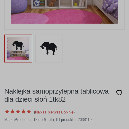
Naklejka samoprzylepna tablicowa
dla dzieci słoń 1tk82
(
Napisz pierwszą opinię
)
Marka
Producent:
Deco Strefa
,
ID produktu: 2038119